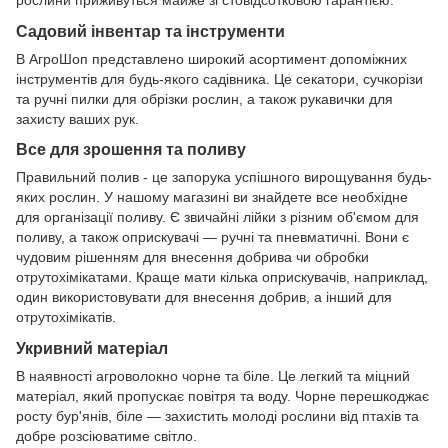
Садовий інвентар та інструменти
В АгроШоп представлено широкий асортимент допоміжних
інструментів для будь-якого садівника. Це секатори, сучкорізи
та ручні пилки для обрізки рослин, а також рукавички для
захисту ваших рук.
Все для зрошення та поливу
Правильний полив - це запорука успішного вирощування будь-
яких рослин. У нашому магазині ви знайдете все необхідне
для організації поливу. Є звичайні лійки з різним об'ємом для
поливу, а також оприскувачі — ручні та пневматичні. Вони є
чудовим рішенням для внесення добрива чи обробки
отрутохімікатами. Краще мати кілька оприскувачів, наприклад,
один використовувати для внесення добрив, а інший для
отрутохімікатів.
Укривний матеріал
В наявності агроволокно чорне та біле. Це легкий та міцний
матеріал, який пропускає повітря та воду. Чорне перешкоджає
росту бур'янів, біле — захистить молоді рослини від птахів та
добре розсіюватиме світло.