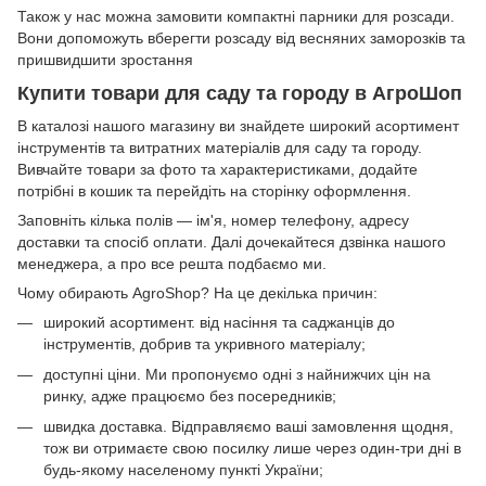
Також у нас можна замовити компактні парники для розсади.
Вони допоможуть вберегти розсаду від весняних заморозків та
пришвидшити зростання
Купити товари для саду та городу в АгроШоп
В каталозі нашого магазину ви знайдете широкий асортимент
інструментів та витратних матеріалів для саду та городу.
Вивчайте товари за фото та характеристиками, додайте
потрібні в кошик та перейдіть на сторінку оформлення.
Заповніть кілька полів — ім'я, номер телефону, адресу
доставки та спосіб оплати. Далі дочекайтеся дзвінка нашого
менеджера, а про все решта подбаємо ми.
Чому обирають AgroShop? На це декілька причин:
широкий асортимент. від насіння та саджанців до
інструментів, добрив та укривного матеріалу;
доступні ціни. Ми пропонуємо одні з найнижчих цін на
ринку, адже працюємо без посередників;
швидка доставка. Відправляємо ваші замовлення щодня,
тож ви отримаєте свою посилку лише через один-три дні в
будь-якому населеному пункті України;