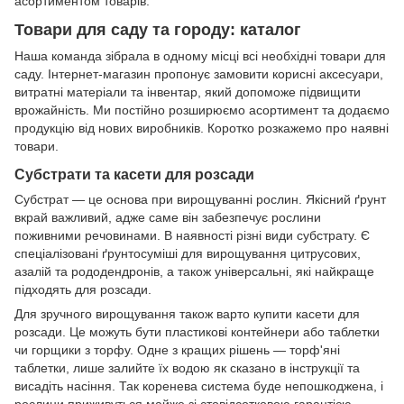
асортиментом товарів.
Товари для саду та городу: каталог
Наша команда зібрала в одному місці всі необхідні товари для
саду. Інтернет-магазин пропонує замовити корисні аксесуари,
витратні матеріали та інвентар, який допоможе підвищити
врожайність. Ми постійно розширюємо асортимент та додаємо
продукцію від нових виробників. Коротко розкажемо про наявні
товари.
Субстрати та касети для розсади
Субстрат — це основа при вирощуванні рослин. Якісний ґрунт
вкрай важливий, адже саме він забезпечує рослини
поживними речовинами. В наявності різні види субстрату. Є
спеціалізовані ґрунтосуміші для вирощування цитрусових,
азалій та рододендронів, а також універсальні, які найкраще
підходять для розсади.
Для зручного вирощування також варто купити касети для
розсади. Це можуть бути пластикові контейнери або таблетки
чи горщики з торфу. Одне з кращих рішень — торф'яні
таблетки, лише залийте їх водою як сказано в інструкції та
висадіть насіння. Так коренева система буде непошкоджена, і
рослини приживуться майже зі стовідсотковою гарантією.