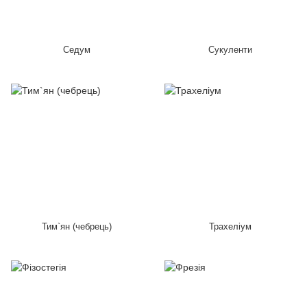
Седум
Сукуленти
Тим`ян (чебрець)
Трахеліум