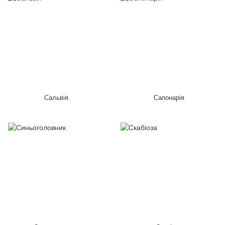
Сальвія
Сапонарія