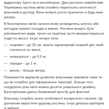
відкритому ґрунті чи в контейнерах. Дані рослини невибагливі.
Переважна частина квітів спокійно переносять неточності
власників в догляді. Вони можуть рости практично в будь-яких
умовах.
В багаторічних квітів насіння може розводитись штучно або
методом прямої посадки в землю. Рослини можуть бути
різноманітних видів, проте на практиці часто використовується
поділ по висоті. Існує чотири типи:
покривні – до 25 см: мають характерний низький цвіт, який
стелиться по землі;
низькорослі – до 0.5 м;
середні – до 1 м;
високі – більше метра.
Різноманіття варіантів дозволяє власникам замовити саме те,
що їм потрібно для оформлення території. Більше того,
поєднуючи різні квіти можна досягти унікального дизайну.
Багаторічники дають безмежний простір для фантазії.
Власнику потрібно знати особливості конкретного насіння. Це
допоможе виростити здорову рослину. Існує декілька критеріїв
їх вибору: