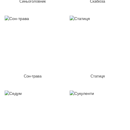
Синьоголовник
Скабіоза
Сон-трава
Статиця