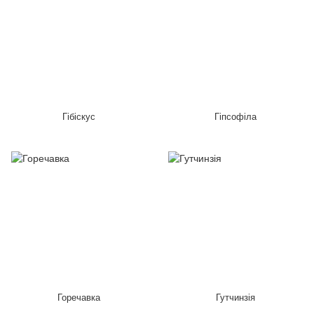
Гібіскус
Гіпсофіла
Горечавка
Гутчинзія