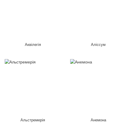
Аквілегія
Аліссум
Альстремерія
Анемона