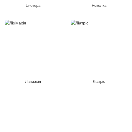
Енотера
Ясколка
Лізімахія
Ліатріс