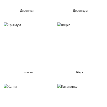
Дзвоники
Доронікум
Ерізімум
Іберіс