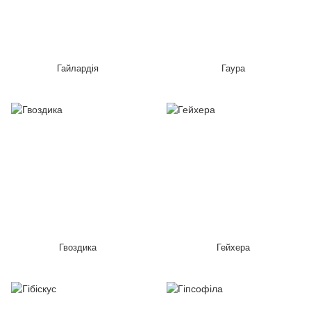
Гайлардія
Гаура
Гвоздика
Гейхера