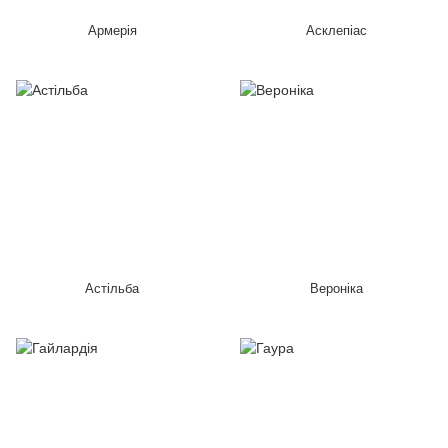
Армерія
Асклепіас
Астільба
Вероніка