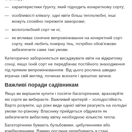
характеристики ґрунту, який підходить конкретному сорту;
особливості клімату: одні квіти більш теплолюбні, інші
можуть спокійно пережити заморозки;
вологолюбний сорт чи ні;
як впливає сонячне випромінювання на конкретний сорт:
сорту, який любить помірну тінь, потрібно обов'язково
забезпечити саме такі умови.
Категорично забороняється висаджувати квіти на відкритому
сонці, якщо їхній сорт не передбачає постійного знаходження
під прямим випромінюванням. Від цього рослина швидко
втрачає свій вигляд, починає всихати і зрештою загине.
Важливі поради садівникам
Якщо ви вирішили купити і посіяти багаторічники, враховуйте
які сорти ви вибираєте. Важливий критерій – холодостійкість.
Варто розуміти, що різні види однієї квітки реагують на холодні
умови по-різному. Власнику прийдеться обдумати як
забезпечити вибагливу квітку необхідною кількістю тепла.
Багаторічники бувають бульбовими, цибулинними або
комбінованими. Взимку рослини перебувають в стані