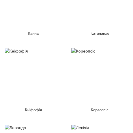
Канна
Катананхе
Кніфофія
Кореопсіс