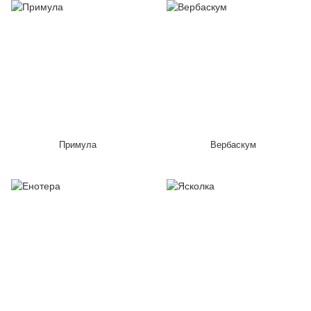
Примула
Вербаскум