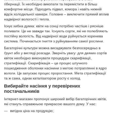
гібернації. Їх необхідно викопати та перемістити в більш
комфортне місце. Підходить підвал, комора і навіть нижній
відсік холодильної камери. Головне – виключити прямий вплив
надмірної вологості і тепла.
Існує хибна думка: квіти на сонці потрібно частіше і рясніше
поливати. Це не завжди так. Існують сорти, які не полюбляють
постійну вологість. Від надмірної води руйнується коренева
система. Починається гниття з руйнуванням самої рослини.
Багаторічні культури можна висаджувати безпосередньо в
ґрунт або у вигляді розсади. Зверніть увагу: для деяких сортів
квіток необхідно виконувати процедури скарифікації,
стратифікації. Скарифікація – це процес штучного
пошкодження оболонки насінини з метою потраплянні в ядро
вологи. Це запускає процес проростання. Мета стратифікації
та ж сама, однак каталізатором росту є холод.
Вибирайте насіння у перевірених
постачальників
Інтернет-магазин пропонує широкий вибір багаторічних квітів,
які стануть справжньою прикрасою вашого дому. У нас:
вигідна ціна на продукцію;