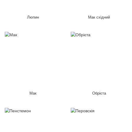
Люпин
Мак східний
Мак
Обрієта