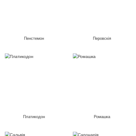
Пенстемон
Перовскія
Платикодон
Ромашка