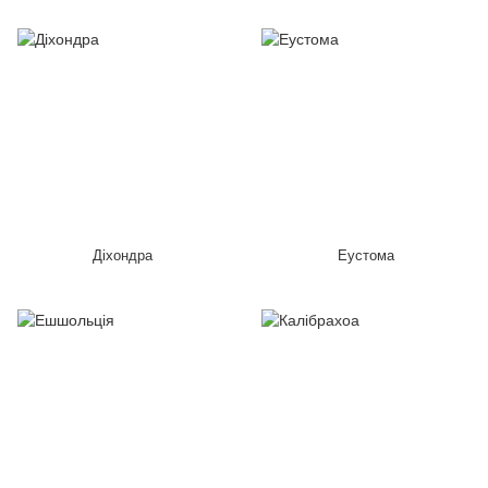
Діхондра
Еустома