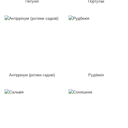
Петунія
Портулак
Антіррінум (ротики садові)
Рудбекія