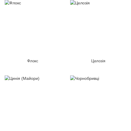
Флокс
Целозія