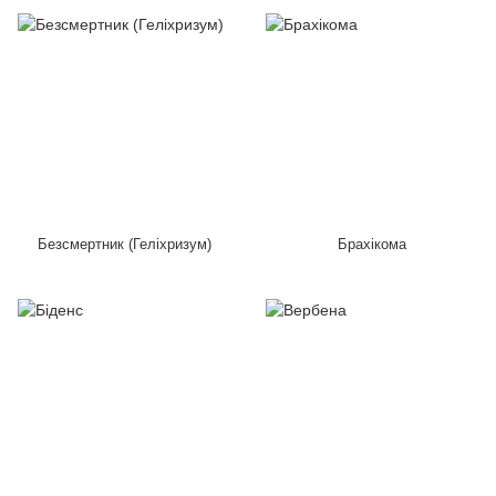
Безсмертник (Геліхризум)
Брахікома