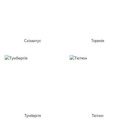
Схізантус
Торенія
Тунбергія
Тютюн