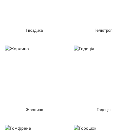
Гвоздика
Геліотроп
Жоржина
Годеція