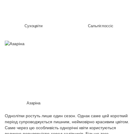
Сухоцвіти
Сальпіглоссіс
Азаріна
Однолітки ростуть лише один сезон. Однак саме цей короткий
період супроводжується пишним, неймовірно красивим цвітом.
Саме через цю особливість однорічні квіти користуються
великою популярністю серед садівників. Більше того,