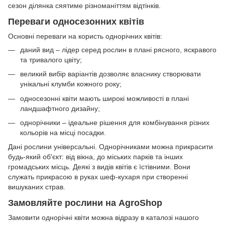
сезон ділянка сяятиме різноманіттям відтінків.
Переваги односезонних квітів
Основні переваги на користь однорічних квітів:
даний вид – лідер серед рослин в плані рясного, яскравого
та тривалого цвіту;
великий вибір варіантів дозволяє власнику створювати
унікальні клумби кожного року;
односезонні квіти мають широкі можливості в плані
ландшафтного дизайну;
однорічники – ідеальне рішення для комбінування різних
кольорів на місці посадки.
Дані рослини універсальні. Однорічниками можна прикрасити
будь-який об'єкт: від вікна, до міських парків та інших
громадських місць. Деякі з видів квітів є їстівними. Вони
служать прикрасою в руках шеф-кухаря при створенні
вишуканих страв.
Замовляйте рослини на AgroShop
Замовити однорічні квіти можна відразу в каталозі нашого