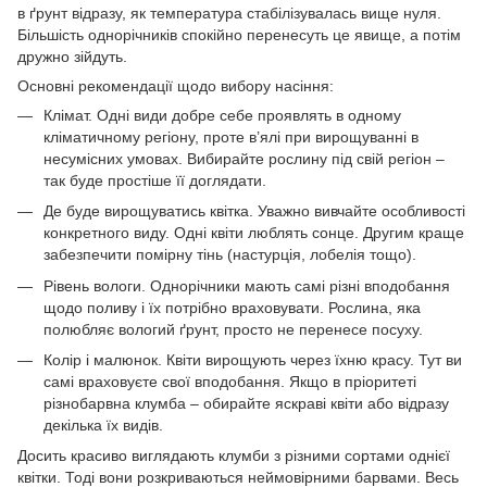
в ґрунт відразу, як температура стабілізувалась вище нуля.
Більшість однорічників спокійно перенесуть це явище, а потім
дружно зійдуть.
Основні рекомендації щодо вибору насіння:
Клімат. Одні види добре себе проявлять в одному
кліматичному регіону, проте в’ялі при вирощуванні в
несумісних умовах. Вибирайте рослину під свій регіон –
так буде простіше її доглядати.
Де буде вирощуватись квітка. Уважно вивчайте особливості
конкретного виду. Одні квіти люблять сонце. Другим краще
забезпечити помірну тінь (настурція, лобелія тощо).
Рівень вологи. Однорічники мають самі різні вподобання
щодо поливу і їх потрібно враховувати. Рослина, яка
полюбляє вологий ґрунт, просто не перенесе посуху.
Колір і малюнок. Квіти вирощують через їхню красу. Тут ви
самі враховуєте свої вподобання. Якщо в пріоритеті
різнобарвна клумба – обирайте яскраві квіти або відразу
декілька їх видів.
Досить красиво виглядають клумби з різними сортами однієї
квітки. Тоді вони розкриваються неймовірними барвами. Весь