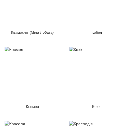
Квамокліт (Міна Лобата)
Кобея
Космея
Кохія