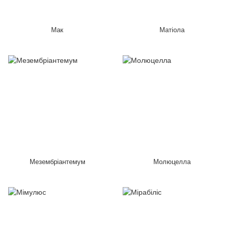
Мак
Матіола
Мезембріантемум
Молюцелла