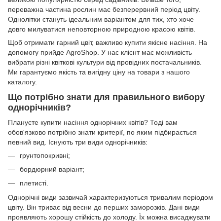
переважна частина рослин має безперервний період цвіту.
Однолітки стануть ідеальним варіантом для тих, хто хоче
довго милуватися неповторною природною красою квітів.
Щоб отримати гарний цвіт, важливо купити якісне насіння. На
допомогу прийде AgroShop. У нас клієнт має можливість
вибрати різні квіткові культури від провідних постачальників.
Ми гарантуємо якість та вигідну ціну на товари з нашого
каталогу.
Що потрібно знати для правильного вибору
однорічників?
Плануєте купити насіння однорічних квітів? Тоді вам
обов'язково потрібно знати критерії, по яким підбирається
певний вид. Існують три види однорічників:
грунтопокривні;
бордюрний варіант;
плетисті.
Однорічні види зазвичай характеризуються тривалим періодом
цвіту. Він триває від весни до перших заморозків. Дані види
проявляють хорошу стійкість до холоду. Їх можна висаджувати