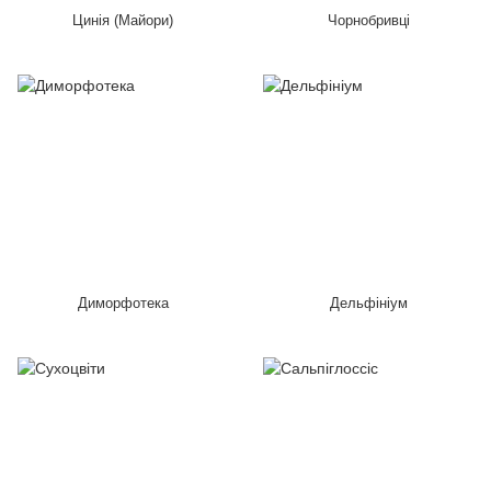
Цинія (Майори)
Чорнобривці
Диморфотека
Дельфініум