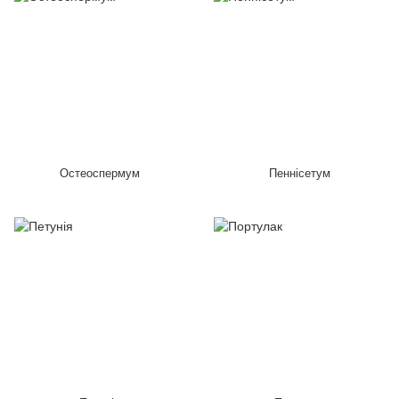
Остеоспермум
Пеннісетум