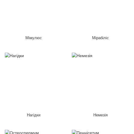
Мімулюс
Мірабіліс
Нагідки
Немезія