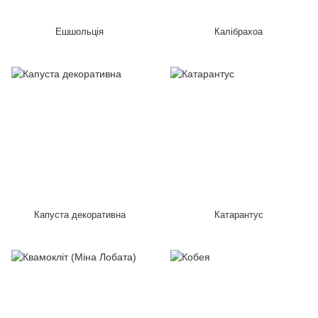
Ешшольція
Калібрахоа
Капуста декоративна
Катарантус