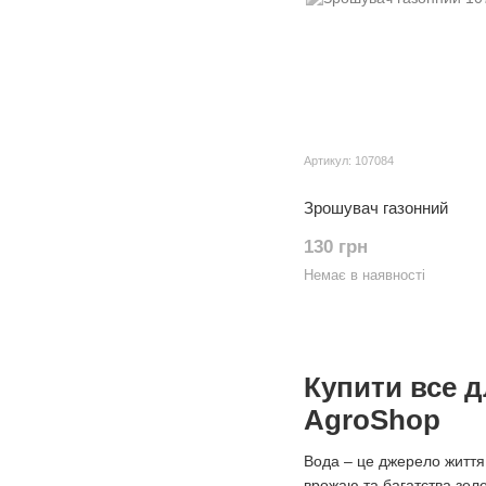
Артикул: 107084
Зрошувач газонний
130 грн
Немає в наявності
Купити все д
AgroShop
Вода – це джерело життя,
врожаю та багатства зеле