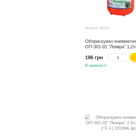
Артикул: 103167
Обприскувач пневмати
ОП-301-01 "Лемiра" 1,2л
(Фасовка: 1,2 л)
196 грн
В наявності