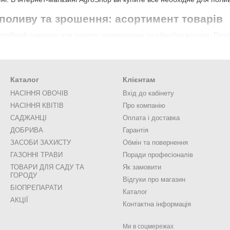
 поливу та зрошення: асортимент товарів
потрібний інвентар для поливу, підживлення та обробки рослин. Пр
на класика. Вони незамінні на невеликих ділянках. У нас є легкі пла
умбу з квітами.
а про кожну рослину. Пневматичні оприскувачі допоможуть внести 
Каталог
Клієнтам
і маленькі оприскувачі (1-2 л) — компактні та зручні для кімнатних 
НАСІННЯ ОВОЧІВ
Вхід до кабінету
 садових рослин.
НАСІННЯ КВІТІВ
Про компанію
искувачі для шланга — полив без зусиль. Розпилювачі забезпечать 
САДЖАНЦІ
Оплата і доставка
доволення. Розприскувачі для шлангів більш практичні та зручні у 
ДОБРИВА
Гарантія
олив максимально ефективним.
ЗАСОБИ ЗАХИСТУ
Обмін та повернення
дразу кілька одиниць інвентару для поливу. Наприклад. один оприс
ГАЗОННІ ТРАВИ
Поради професіоналів
вороб та шкідників.
ТОВАРИ ДЛЯ САДУ ТА
Як замовити
ГОРОДУ
Відгуки про магазин
оливати сад: поради від консультантів А
БІОПРЕПАРАТИ
Каталог
АКЦІЇ
якісний інвентар для поливу, а й знати про правила поливу. Щоб 
Контактна інформація
 ввечері, коли сонце не таке активне. Це допоможе сповільнити випа
Ми в соцмережах