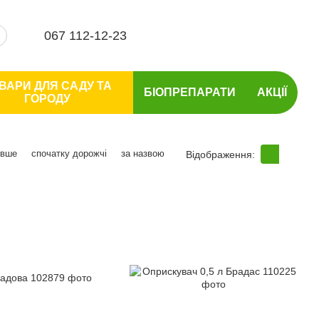
067 112-12-23
ВАРИ ДЛЯ САДУ ТА
БІОПРЕПАРАТИ
АКЦІЇ
ГОРОДУ
евше
спочатку дорожчі
за назвою
Відображення: