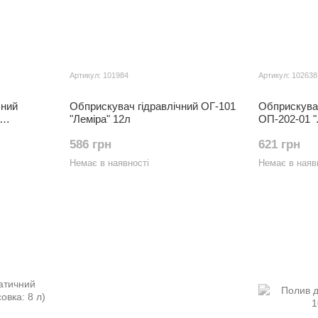
Артикул: 101984
Артикул: 102638
чний
Обприскувач гідравлічний ОГ-101
Обприскува
"Лемiра" 12л
ОП-202-01 "
586 грн
621 грн
Немає в наявності
Немає в наяв