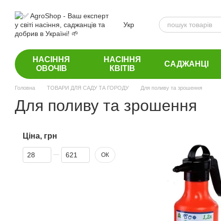
Перейти до основного контенту
Укр
НАСІННЯ
НАСІННЯ
САДЖАНЦІ
ОВОЧІВ
КВІТІВ
Головна
ТОВАРИ ДЛЯ САДУ ТА ГОРОДУ
Для поливу та зрошення
Для поливу та зрошення
Ціна, грн
Від Ціна, грн
До Ціна, грн
ОК