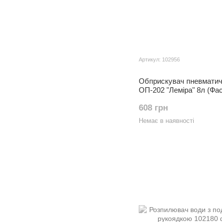
Артикул: 102956
Обприскувач пневмати
ОП-202 "Леміра" 8л (Фас
608 грн
Немає в наявності