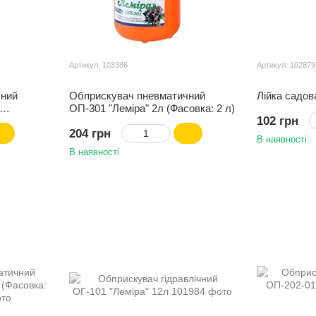
Артикул: 103386
Артикул: 102879
чний
Обприскувач пневматичний
Лійка садов
ОП-301 "Лемiра" 2л (Фасовка: 2 л)
102 грн
204 грн
В наявності
В наявності