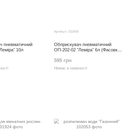
Артикул: 102669
ч пневматичний
Обприскувач пневматичний
Леміра" 10л
ОП-202-02 "Леміра" 6л (Фасовка:
6 л)
595 грн
ності
Немає в наявності