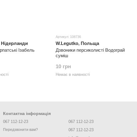
Артикул: 108736
 Нідерланди
W.Legutko, Польща
рпатські Ізабель
Дзвоники персиколисті Водограй
суміш
10 грн
ності
Немає в наявності
Контактна інформація
067 112-12-23
067 112-12-23
067 112-12-23
Передзвонити вам?