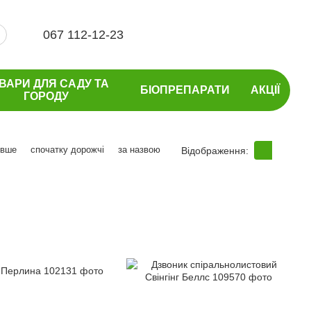
067 112-12-23
ВАРИ ДЛЯ САДУ ТА
БІОПРЕПАРАТИ
АКЦІЇ
ГОРОДУ
евше
спочатку дорожчі
за назвою
Відображення: