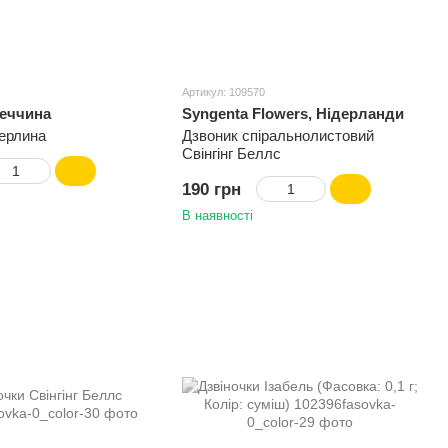
Артикул: 109570
меччина
Syngenta Flowers, Нідерланди
Перлина
Дзвоник спіральнолистовий
Свінгінг Беллс
190 грн
В наявності