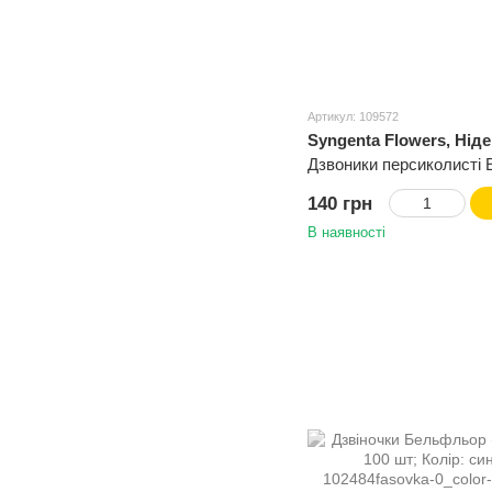
Артикул: 109572
Syngenta Flowers, Нід
Дзвоники персиколисті 
140 грн
В наявності