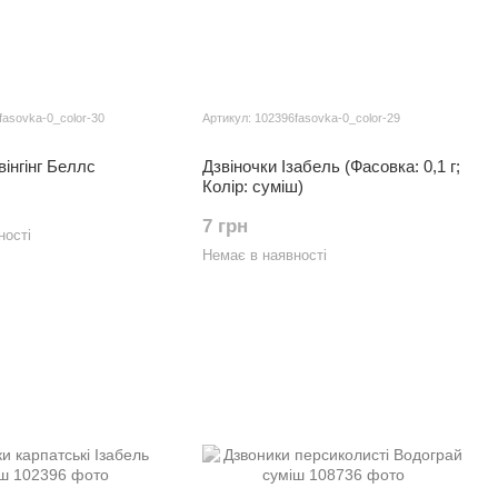
fasovka-0_color-30
Артикул: 102396fasovka-0_color-29
вінгінг Беллс
Дзвіночки Ізабель (Фасовка: 0,1 г;
Колір: суміш)
7 грн
ності
Немає в наявності