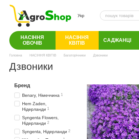
Перейти до основного контенту
Укр
НАСІННЯ
НАСІННЯ
САДЖАНЦІ
ОВОЧІВ
КВІТІВ
Головна
НАСІННЯ КВІТІВ
Багаторічники
Дзвоники
Дзвоники
Бренд
1
Benary, Німеччина
Hem Zaden,
1
Нідерланди
Syngenta Flowers,
2
Нідерланди
2
Syngenta, Нідерланди