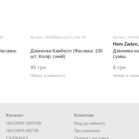
30
Артикул: 102558fasovka-0_color-30
Артикул: 102396
Hem Zaden,
Фасовка:
Дзвіночки Камбелл (Фасовка: 100
Дзвоники ка
шт; Колір: синій)
суміш
90 грн
8 грн
Немає в наявності
Немає в наяв
Каталог
Клієнтам
НАСІННЯ ОВОЧІВ
Вхід до кабінету
НАСІННЯ КВІТІВ
Про компанію
САДЖАНЦІ
Оплата і доставка