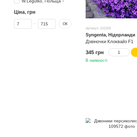
1
W.Legutko, Польща
Ціна, грн
Від Ціна, грн
До Ціна, грн
ОК
Артикул: 102255
Syngenta, Нідерланди
Дзвіночки Клоквайз F1
345 грн
В наявності