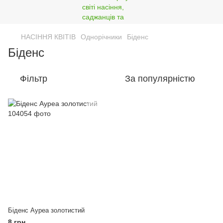
НАСІННЯ КВІТІВ
Однорічники
Біденс
Біденс
Фільтр
За популярністю
Біденс Ауреа золотистий
8 грн