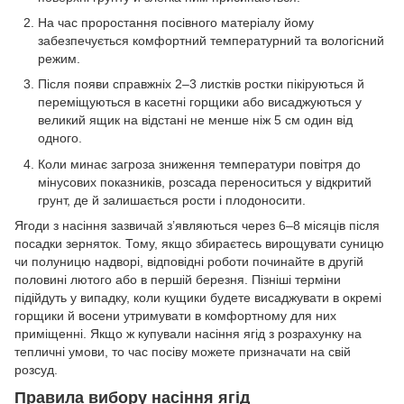
На час проростання посівного матеріалу йому
забезпечується комфортний температурний та вологісний
режим.
Після появи справжніх 2–3 листків ростки пікіруються й
переміщуються в касетні горщики або висаджуються у
великий ящик на відстані не менше ніж 5 см один від
одного.
Коли минає загроза зниження температури повітря до
мінусових показників, розсада переноситься у відкритий
грунт, де й залишається рости і плодоносити.
Ягоди з насіння зазвичай з’являються через 6–8 місяців після
посадки зерняток. Тому, якщо збираєтесь вирощувати суницю
чи полуницю надворі, відповідні роботи починайте в другій
половині лютого або в першій березня. Пізніші терміни
підійдуть у випадку, коли кущики будете висаджувати в окремі
горщики й восени утримувати в комфортному для них
приміщенні. Якщо ж купували насіння ягід з розрахунку на
тепличні умови, то час посіву можете призначати на свій
розсуд.
Правила вибору насіння ягід