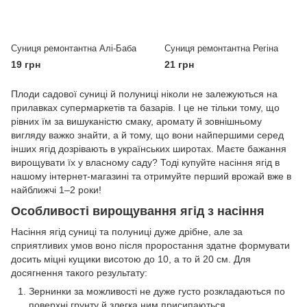
Суниця ремонтантна Алі-Баба
Суниця ремонтантна Регіна
19 грн
21 грн
Плоди садової суниці й полуниці ніколи не залежуються на
прилавках супермаркетів та базарів. І це не тільки тому, що
рівних їм за вишуканістю смаку, аромату й зовнішньому
вигляду важко знайти, а й тому, що вони найпершими серед
інших ягід дозрівають в українських широтах. Маєте бажання
вирощувати їх у власному саду? Тоді купуйте насіння ягід в
нашому інтернет-магазині та отримуйте перший врожай вже в
найближчі 1–2 роки!
Особливості вирощування ягід з насіння
Насіння ягід суниці та полуниці дуже дрібне, але за
сприятливих умов воно після проростання здатне формувати
досить міцні кущики висотою до 10, а то й 20 см. Для
досягнення такого результату:
Зернинки за можливості не дуже густо розкладаються по
поверхні грунту й злегка ним присипаються.