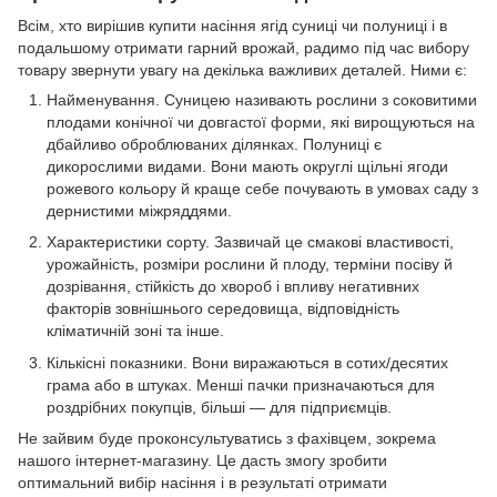
Всім, хто вирішив купити насіння ягід суниці чи полуниці і в
подальшому отримати гарний врожай, радимо під час вибору
товару звернути увагу на декілька важливих деталей. Ними є:
Найменування. Суницею називають рослини з соковитими
плодами конічної чи довгастої форми, які вирощуються на
дбайливо оброблюваних ділянках. Полуниці є
дикорослими видами. Вони мають округлі щільні ягоди
рожевого кольору й краще себе почувають в умовах саду з
дернистими міжряддями.
Характеристики сорту. Зазвичай це смакові властивості,
урожайність, розміри рослини й плоду, терміни посіву й
дозрівання, стійкість до хвороб і впливу негативних
факторів зовнішнього середовища, відповідність
кліматичній зоні та інше.
Кількісні показники. Вони виражаються в сотих/десятих
грама або в штуках. Менші пачки призначаються для
роздрібних покупців, більші — для підприємців.
Не зайвим буде проконсультуватись з фахівцем, зокрема
нашого інтернет-магазину. Це дасть змогу зробити
оптимальний вибір насіння і в результаті отримати