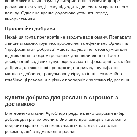
вони максимально зручні у використанні, зазвичай добре
розчиняються у воді, тому підходять для систем крапельного
поливу. Однак це краще додатково уточнять перед
використанням.
Професійні добрива
Нехай ця група препаратів не вводить вас в оману. Препарати
з вище згаданих груп теж професійні та ефективні. Однак під
“професійними добрива” мають на увазі не готові суміші для
підживлення, а окремі речовини для підживлення. Тобто
досвідчений садівник купує окремо азотні, фосфорні та калійні
добрива, а також інші препарати, наприклад, сульфатно-
магнієве добриво, гранульовану сірку та інші. І самостійно
комбінує ці речовини в різних пропорціях залежно від рослини.
Купити добрива для рослин в АгроШоп з
доставкою
В інтернет-магазині AgroShop представлено широкий вибір
добрив для різних рослин. Вивчайте пропозиції в каталозі та
обирайте краще. Наші консультанти нагадують загальні
рекомендації з підживлення рослин: