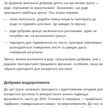
За формою внесення добрива ділять на три великі групи —
рідкі, порошкові та гранульовані. Зазначимо, що рідкі
препарати найбільш зручні. Ось кілька переваг:
легко вносяться, додайте певну кількість препарату до
води та підживіть рослини. Це швидко та зручно;
рідкі добрива краще засвоюються рослинами, адже не
потрібен час на розчинення гранул;
підходять для підживлення по листу, препарат рівномірно
розподілиться поверхнею листя та швидко дасть
очікуваний результат.
Звісно, можна розчинити в воді і гранульовані добрива, але з
рідкими препаратами працювати зручніше, особливо, якщо ви
обрали препарати для конкретної рослини.
Добриво водорозчинне
До цієї групи належать препарати з адаптованим складом для
конкретної рослини Їх використання значно підвищує
врожайність, часто до 30%. Головна їх перевага — правильно
підібране співвідношення макро- та мікроелементів. До того ж