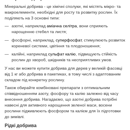
Мінеральні добрива - це хімічні сполуки, які містять мікро- та
макроелементи, необхідні для росту та розвитку рослин. Їх
поділяють на 3 основні типи:
азотні, наприклад
аміачна селітра
, вони сприяють
нарощенню стебел та листя;
фосфорні, наприклад,
суперфосфат
, стимулюють розвиток
кореневої системи, цвітіння та плодоношення;
калійні, наприклад
сульфат калію
, підвищують стійкість
рослин до хвороб, шкідників та несприятливих умов.
У нас ви можете купити добрива для дерев у великій фасовці
від 1 кг або добрива в пакетиках, в тому числі з адаптованим
складом під конкретну рослину.
Також обирайте комбіновані препарати з оптимальним
співвідношенням азоту, фосфору та калію залежно від часу
внесення добрива. Нагадаємо, що азотні добрива потрібні
навесні для активного нарощення зеленої маси, восени
рослини підживлюють фосфором та калієм для їх підготовки
до зимівлі.
Рідкі добрива