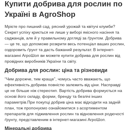
Купити добрива для рослин по
Україні в AgroShop
Мрієте про пишний сад, рясний урожай та квітучі клумби?
Секрет успіху криється не лише у виборі якісного насіння та
саджанців, але й у правильному догляді за ґрунтом. Добрива
— це те, що допоможе розкрити весь потенціал ваших рослин,
оздоровить ґрунт та дасть бажаний результат. В інтернет-
магазині АгроШоп ви можете купити добрива для рослин від
провідних виробників України та світу.
Добрива для рослин: ціна та різновиди
“Чим дорожче, тим краще”, чомусь часто вважають, що
ефективність добрива повністю залежить від ціни. Насправді
це не більше ніж стереотип. Вартість добрива формується на
основі його складу, форми, бренду та безлічі інших
параметрів.При покупці добрив ціна має відходити на задній
план, тож пропонуємо ознайомитися з асортиментом
препаратів для підживлення рослин та відновлення родючості
ґрунту, представленим в інтернет-магазині АгроШоп.
Мінеральні добрива