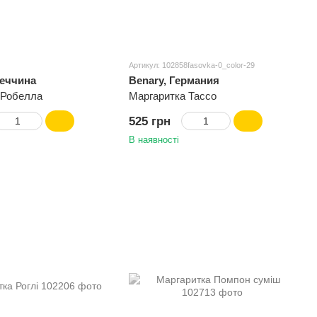
Артикул: 102858fasovka-0_color-29
меччина
Benary, Германия
 Робелла
Маргаритка Тассо
525 грн
В наявності