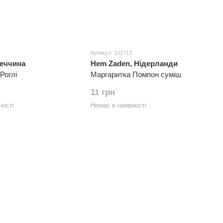
Артикул: 102713
меччина
Hem Zaden, Нідерланди
Роглі
Маргаритка Помпон суміш
11 грн
ності
Немає в наявності