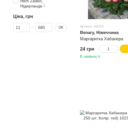
Hem Zaden,
1
Нідерланди
Ціна, грн
Від Ціна, грн
До Ціна, грн
Артикул: 102315
ОК
Benary, Німеччина
Маргаритка Хабанера
24 грн
В наявності