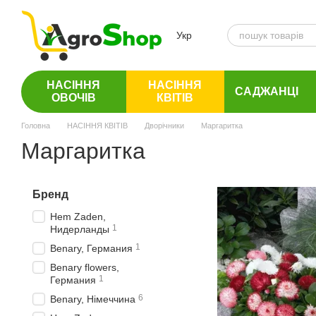
Перейти до основного контенту
Укр
НАСІННЯ
НАСІННЯ
САДЖАНЦІ
ОВОЧІВ
КВІТІВ
Головна
НАСІННЯ КВІТІВ
Дворічники
Маргаритка
Маргаритка
Бренд
Hem Zaden,
1
Нидерланды
1
Benary, Германия
Benary flowers,
1
Германия
6
Benary, Німеччина