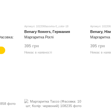
Артикул: 102206fasovka-0_color-18
Артикул: 102206
Benary flowers, Германия
Benary, Ні
Фасовка:
Маргаритка Роглі
Маргаритка 
395 грн
395 грн
Немає в наявності
Немає в наяв