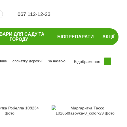
067 112-12-23
ВАРИ ДЛЯ САДУ ТА
БІОПРЕПАРАТИ
АКЦІЇ
ГОРОДУ
евше
спочатку дорожчі
за назвою
Відображення: