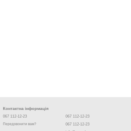
Контактна інформація
067 112-12-23
067 112-12-23
067 112-12-23
Передзвонити вам?