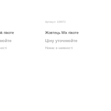
Артикул: 108972
k пікоте
Жовтець Mix пікоте
нюйте
Ціну уточнюйте
ності
Немає в наявності