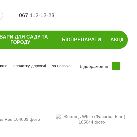
067 112-12-23
ВАРИ ДЛЯ САДУ ТА
БІОПРЕПАРАТИ
АКЦІЇ
ГОРОДУ
евше
спочатку дорожчі
за назвою
Відображення: