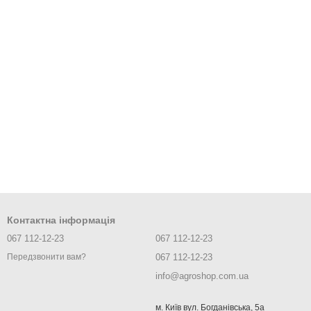
Контактна інформація
067 112-12-23
067 112-12-23
067 112-12-23
Передзвонити вам?
info@agroshop.com.ua
м. Київ вул. Богданівська, 5а