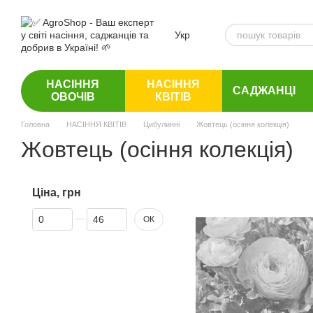
Перейти до основного контенту
Укр
НАСІННЯ
НАСІННЯ
САДЖАНЦІ
ОВОЧІВ
КВІТІВ
Головна
НАСІННЯ КВІТІВ
Цибулинні
Жовтець (осіння колекція)
Жовтець (осіння колекція)
Ціна, грн
Від Ціна, грн
До Ціна, грн
ОК