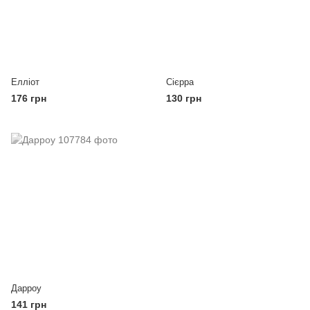
Елліот
Сієрра
176 грн
130 грн
Дарроу
141 грн