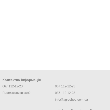
Контактна інформація
067 112-12-23
067 112-12-23
067 112-12-23
Передзвонити вам?
info@agroshop.com.ua