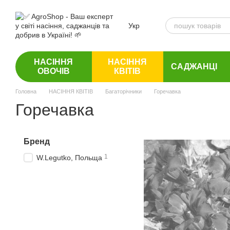
Перейти до основного контенту
Укр
НАСІННЯ
НАСІННЯ
САДЖАНЦІ
ОВОЧІВ
КВІТІВ
Головна
НАСІННЯ КВІТІВ
Багаторічники
Горечавка
Горечавка
Бренд
1
W.Legutko, Польща