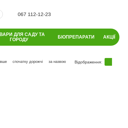
067 112-12-23
ВАРИ ДЛЯ САДУ ТА
БІОПРЕПАРАТИ
АКЦІЇ
ГОРОДУ
евше
спочатку дорожчі
за назвою
Відображення: