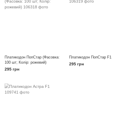
Платикодон ПопСтар (Фасовка:
Платикодон ПопСтар F1
100 шт; Колір: рожевий)
295 грн
295 грн