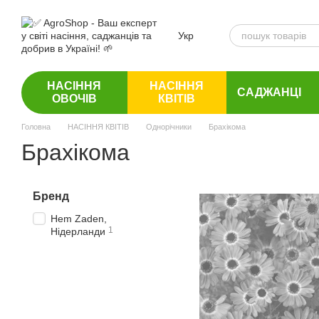
Перейти до основного контенту
Укр
НАСІННЯ
НАСІННЯ
САДЖАНЦІ
ОВОЧІВ
КВІТІВ
Головна
НАСІННЯ КВІТІВ
Однорічники
Брахікома
Брахікома
Бренд
Hem Zaden,
1
Нідерланди