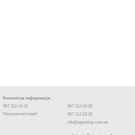
Контактна інформація
067 112-12-23
067 112-12-23
067 112-12-23
Передзвонити вам?
info@agroshop.com.ua