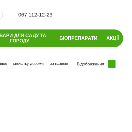
067 112-12-23
ВАРИ ДЛЯ САДУ ТА
БІОПРЕПАРАТИ
АКЦІЇ
ГОРОДУ
евше
спочатку дорожчі
за назвою
Відображення: