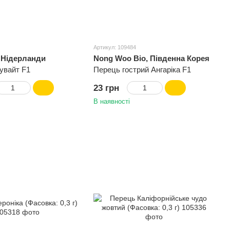
Артикул: 109484
, Нідерланди
Nong Woo Bio, Південна Корея
увайт F1
Перець гострий Ангаріка F1
23 грн
В наявності