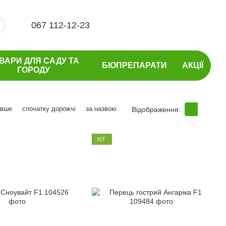
067 112-12-23
ВАРИ ДЛЯ САДУ ТА
БІОПРЕПАРАТИ
АКЦІЇ
ГОРОДУ
евше
спочатку дорожчі
за назвою
Відображення:
ХІТ