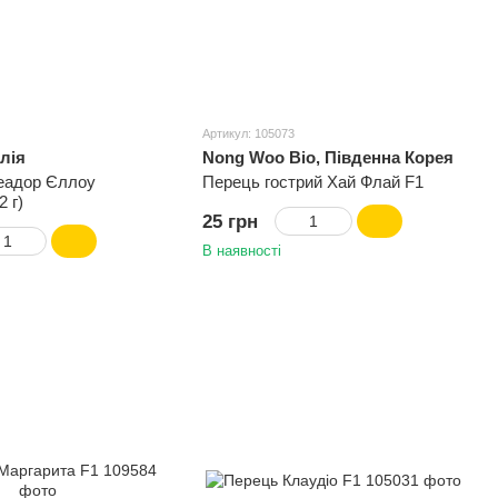
Артикул: 105073
алія
Nong Woo Bio, Південна Корея
еадор Єллоу
Перець гострий Хай Флай F1
2 г)
25 грн
В наявності