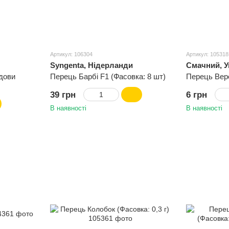
Артикул: 106304
Артикул: 105318
Syngenta, Нідерланди
Смачний, У
дови
Перець Барбі F1 (Фасовка: 8 шт)
Перець Веро
39 грн
6 грн
В наявності
В наявності