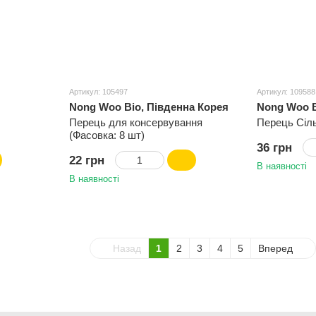
Артикул: 105497
Артикул: 109588
Nong Woo Bio, Південна Корея
Nong Woo B
Перець для консервування
Перець Сіл
(Фасовка: 8 шт)
36 грн
22 грн
В наявності
В наявності
Назад
1
2
3
4
5
Вперед