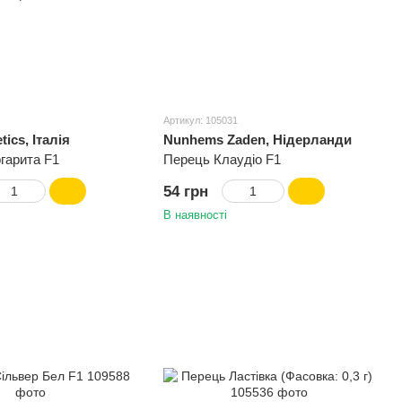
Артикул: 105031
tics, Італія
Nunhems Zaden, Нідерланди
гарита F1
Перець Клаудіо F1
54 грн
В наявності