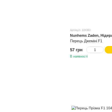
Артикул: 104361
Nunhems Zaden, Нідер
Перець Джеміні F1
57 грн
В наявності