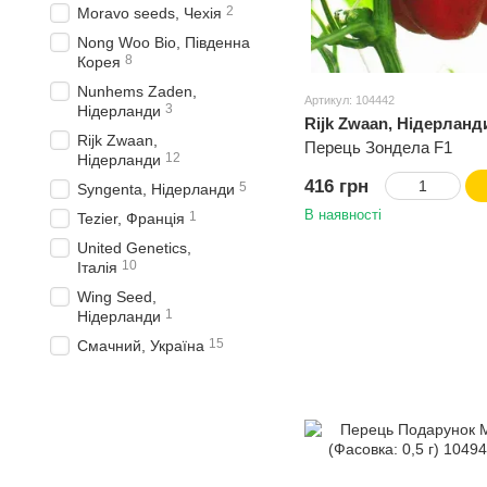
2
Moravo seeds, Чехія
Nong Woo Bio, Південна
8
Корея
Nunhems Zaden,
Артикул: 104442
3
Нідерланди
Rijk Zwaan, Нідерланд
Rijk Zwaan,
Перець Зондела F1
12
Нідерланди
416 грн
5
Syngenta, Нідерланди
В наявності
1
Tezier, Франція
United Genetics,
10
Італія
Wing Seed,
1
Нідерланди
15
Смачний, Україна