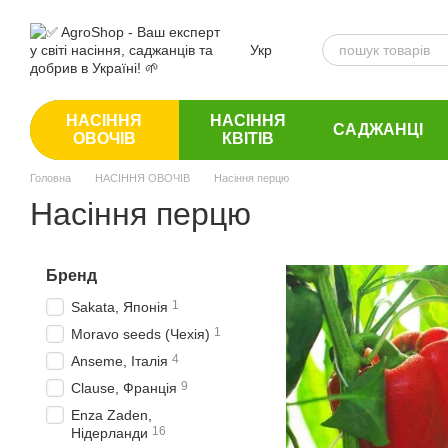
Перейти до основного контенту
Укр
НАСІННЯ
НАСІННЯ
САДЖАНЦІ
ОВОЧІВ
КВІТІВ
Головна
НАСІННЯ ОВОЧІВ
Насіння перцю
Насіння перцю
Бренд
1
Sakata, Японія
1
Moravo seeds (Чехія)
4
Anseme, Італія
9
Clause, Франція
Enza Zaden,
16
Нідерланди