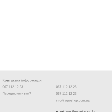
Контактна інформація
067 112-12-23
067 112-12-23
067 112-12-23
Передзвонити вам?
info@agroshop.com.ua
м. Київ вул. Богданівська, 5а