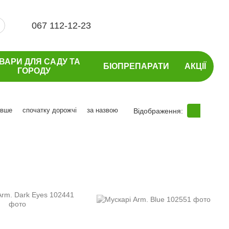
067 112-12-23
ВАРИ ДЛЯ САДУ ТА
БІОПРЕПАРАТИ
АКЦІЇ
ГОРОДУ
евше
спочатку дорожчі
за назвою
Відображення: