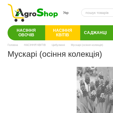
Перейти до основного контенту
Укр
НАСІННЯ
НАСІННЯ
САДЖАНЦІ
ОВОЧІВ
КВІТІВ
Головна
НАСІННЯ КВІТІВ
Цибулинні
Мускарі (осіння колекція)
Мускарі (осіння колекція)