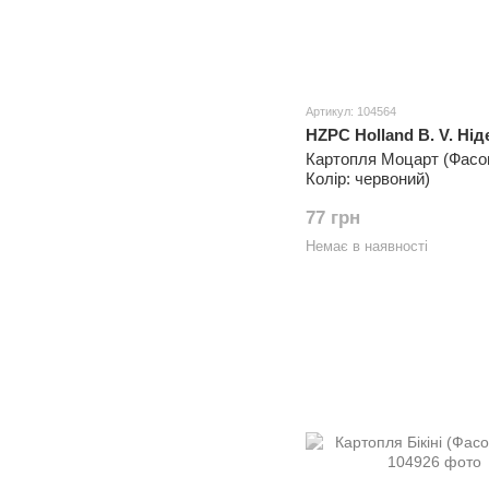
Артикул: 104564
HZPC Holland B. V. Ні
Картопля Моцарт (Фасовк
Колір: червоний)
77 грн
Немає в наявності