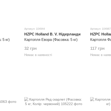
Артикул: 104944
Артикул: 104987
HZPC Holland B. V. Нідерланди
HZPC Holla
 5 кг)
Картопля Евора (Фасовка: 5 кг)
Картопля Фа
32 грн
117 грн
Немає в наявності
Немає в наяв