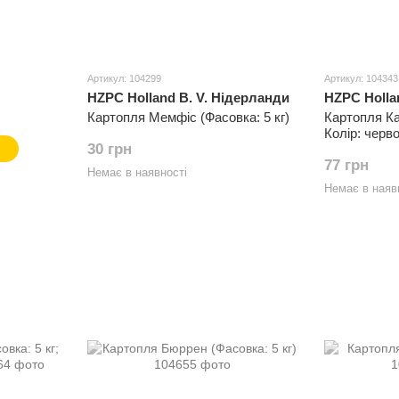
Артикул: 104299
Артикул: 104343
HZPC Holland B. V. Нідерланди
HZPC Holla
Картопля Мемфіс (Фасовка: 5 кг)
Картопля Ка
Колір: черв
30 грн
77 грн
Немає в наявності
Немає в наяв