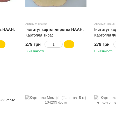
Артикул: 110030
Артикул: 110031
ва НААН,
Інститут картоплярства НААН,
Інститут к
Україна
Україна
Картопля Тирас
Картопля Фо
279 грн
279 грн
В наявності
В наявності