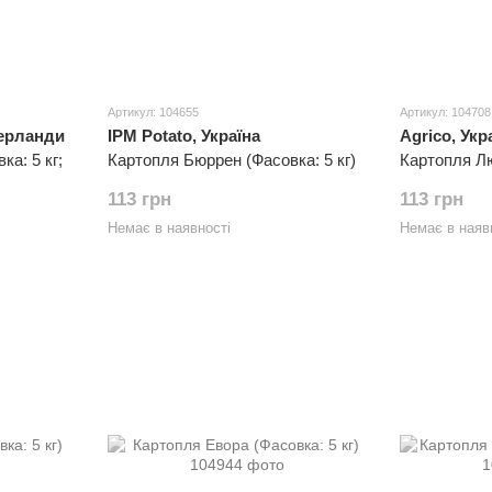
Артикул: 104655
Артикул: 104708
дерланди
IPM Potato, Україна
Agrico, Укр
а: 5 кг;
Картопля Бюррен (Фасовка: 5 кг)
Картопля Лю
113 грн
113 грн
Немає в наявності
Немає в наяв