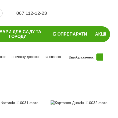
067 112-12-23
ВАРИ ДЛЯ САДУ ТА
БІОПРЕПАРАТИ
АКЦІЇ
ГОРОДУ
евше
спочатку дорожчі
за назвою
Відображення: