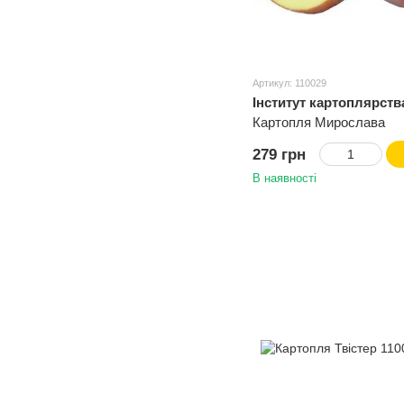
Артикул: 110029
Інститут картоплярст
Україна
Картопля Мирослава
279 грн
В наявності