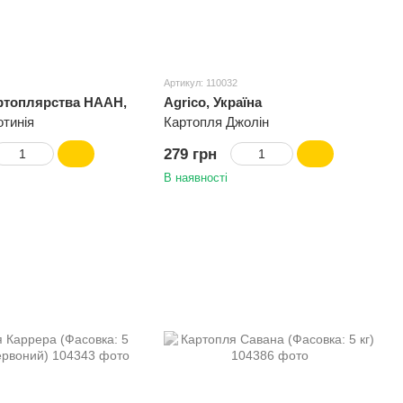
Артикул: 110032
артоплярства НААН,
Agrico, Україна
тинія
Картопля Джолін
279 грн
В наявності