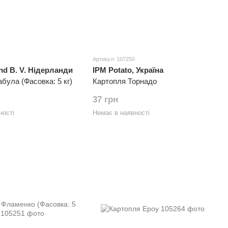
Артикул: 107250
nd B. V. Нідерланди
IPM Potato, Україна
була (Фасовка: 5 кг)
Картопля Торнадо
37 грн
ності
Немає в наявності