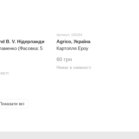
Артикул: 105264
nd B. V. Нідерланди
Agrico, Україна
аменко (Фасовка: 5
Картопля Ероу
60 грн
Немає в наявності
ності
Показати всі