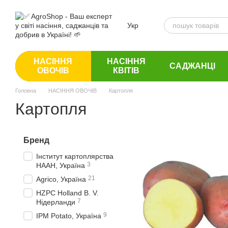
Перейти до основного контенту
Укр
НАСІННЯ
НАСІННЯ
САДЖАНЦІ
ОВОЧІВ
КВІТІВ
Головна
НАСІННЯ ОВОЧІВ
Картопля
Картопля
Бренд
Інститут картоплярства
3
НААН, Україна
21
Agrico, Україна
HZPC Holland B. V.
7
Нідерланди
9
IPM Potato, Україна