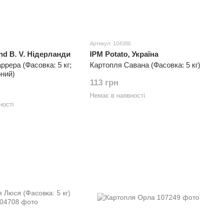
Артикул: 104386
nd B. V. Нідерланди
IPM Potato, Україна
ррера (Фасовка: 5 кг;
Картопля Савана (Фасовка: 5 кг)
оний)
113 грн
Немає в наявності
ності