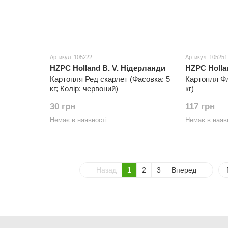
Артикул: 105222
Артикул: 105251
HZPC Holland B. V. Нідерланди
HZPC Holla
Картопля Ред скарлет (Фасовка: 5
Картопля Фл
кг; Колір: червоний)
кг)
30 грн
117 грн
Немає в наявності
Немає в наяв
Назад
1
2
3
Вперед