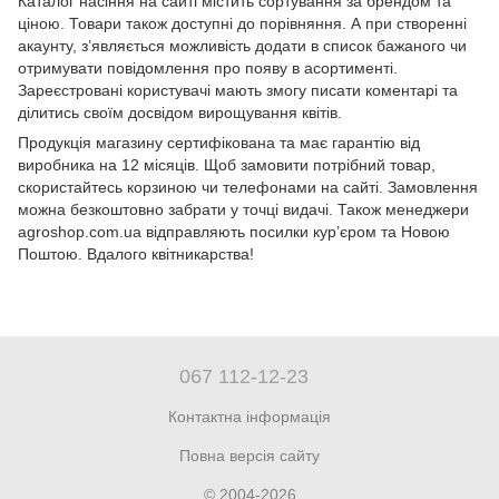
Каталог насіння на сайті містить сортування за брендом та
ціною. Товари також доступні до порівняння. А при створенні
акаунту, з’являється можливість додати в список бажаного чи
отримувати повідомлення про появу в асортименті.
Зареєстровані користувачі мають змогу писати коментарі та
ділитись своїм досвідом вирощування квітів.
Продукція магазину сертифікована та має гарантію від
виробника на 12 місяців. Щоб замовити потрібний товар,
скористайтесь корзиною чи телефонами на сайті. Замовлення
можна безкоштовно забрати у точці видачі. Також менеджери
agroshop.com.ua відправляють посилки кур’єром та Новою
Поштою. Вдалого квітникарства!
067 112-12-23
Контактна інформація
Повна версія сайту
© 2004-2026