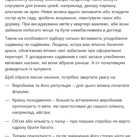
слугувати для різних цілей, наприклад, декору паркану,
альтанки чи арки. Ними можна вдало заповнити або згладити
гострі кути саду, зробити зонування, окантувати газон або
доріжку. При висаджуванні квітів у квартирі важливо, аби вони
займали небагато місця та були невибагливими в догляді.
Також на особливості підбору сильно впливають уподобання
садівниці чи садівника. Людина, котра має власне бачення
краси, обов’язково втілює свої забаганки при оформленні
території. У досвідчених садівників є свої запаси улюблених
квіткових насінин, які вони зібрали раніше. А от початківцям
доведеться їх купувати.
Щоб обрати якісне насіння, потрібно звертати увагу на:
Виробника та його репутацію – для цього можна почитати
форуми;
Країну походження – більшість вітчизняних виробників
пропонують ті квіти, які пристосовані до нашого клімату,
наприклад, айстри;
Об’єм або кількість у пачці – при перших спробах не варто
одразу брати багато;
Термін придатності – після закінчення його строку ніхто не