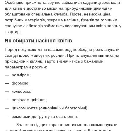
Особливо приємно та зручно займатися садівництвом, коли
для квітів є достатньо місця на прибудинковій ділянці чи
облаштована спеціальна клумба. Проте, невисока ціна
потрібних матеріалів, зокрема насіння, ґрунтів та горщиків
спонукає любителів займатись висаджуванням квітів навіть у
квартирі.
Як обирати насіння квітів
Перед покупкою квітів насамперед необхідно розпланувати
свої дії щодо майбутніх рослин. При плануванні квітника на
присадибній ділянці варто визначитись з бажаними
параметрами рослин:
розміром;
формою;
кольором;
періодом цвітіння;
циклом життя (однорічні чи багаторічні);
вимогами до ґрунту та освітлення.
Залежно від цих характеристик можна скомпонувати
гармонійну квіткову композицію на ділянці. Квіти можуть