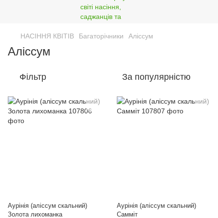
НАСІННЯ КВІТІВ
Багаторічники
Аліссум
Аліссум
Фільтр
За популярністю
Аурінія (аліссум скальний)
Аурінія (аліссум скальний)
Золота лихоманка
Самміт