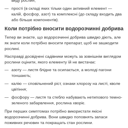
виду рослин;
прості (в складі яких тільки один активний елемент —
калій, фосфор, азот) та комплексні (до складу входить два
або більше компонентів).
Коли потрібно вносити водорозчинні добрива
Тепер ви знаєте, що водорозчинні добрива швидко діють, але
як знати коли потрібно вносити препарат, щоб не зашкодити
рослині.
Насправді досвідчені садівники можуть за зовнішнім виглядом
рослини оцінити, якого елементу їй не вистачає:
азоту — листя блідне та осипається, а молоді пагони
тоншають;
калію — сповільнений ріст, ознаки хлорозу на листі, кволе
цвітіння;
фосфору — листя та стебло набувають нетипового темно-
зеленого забарвлення, рослина хворіє.
При перших симптомах потрібно використати якісні
водорозчинні добрива. Вони швидко поповнять запаси
поживних речовин та покращать стан рослини.