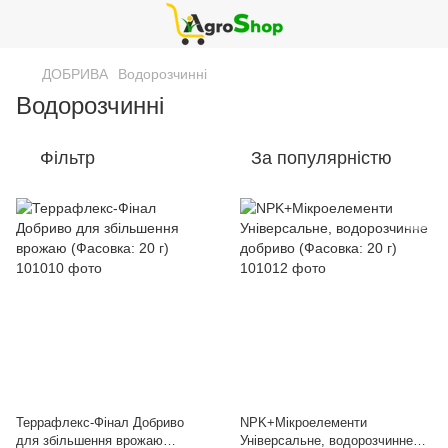
ДОБРИВА
Водорозчинні
Водорозчинні
Фільтр
За популярністю
Террафлекс-Фінал Добриво
NPK+Мікроелементи
для збільшення врожаю
Універсальне, водорозчинне