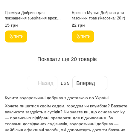
Преміум Добриво для
Брексіл Мульті Добриво для
покращення зберігання врожаю
газонних трав (Фасовка: 20 г)
(Фасовка: 20 г)
15 грн
22 грн
Купити
Купити
Показати ще 20 товарів
Назад
Вперед
1
з 5
Купити водорозчинні добрива з доставкою по Україні
Хочете пишатися своїм садом, городом чи клумбою? Бажаєте
викликати заздрість в сусідів? Чи знаєте ви, що основа успіху
— правильно підібрані препарати для підживлення. За
словами досвідчених садівників, водорозчинні добрива —
найбільш ефективні засоби, які допоможуть досягти бажаних