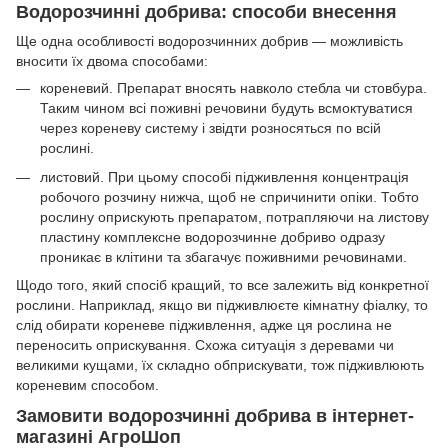
Водорозчинні добрива: способи внесення
Ще одна особливості водорозчинних добрив — можливість
вносити їх двома способами:
кореневий. Препарат вносять навколо стебла чи стовбура.
Таким чином всі поживні речовини будуть всмоктуватися
через кореневу систему і звідти розносяться по всій
рослині.
листовий. При цьому способі підживлення концентрація
робочого розчину нижча, щоб не спричинити опіки. Тобто
рослину оприскують препаратом, потрапляючи на листову
пластину комплексне водорозчинне добриво одразу
проникає в клітини та збагачує поживними речовинами.
Щодо того, який спосіб кращий, то все залежить від конкретної
рослини. Наприклад, якщо ви підживлюєте кімнатну фіалку, то
слід обирати кореневе підживлення, адже ця рослина не
переносить оприскування. Схожа ситуація з деревами чи
великими кущами, їх складно обприскувати, тож підживлюють
кореневим способом.
Замовити водорозчинні добрива в інтернет-
магазині АгроШоп