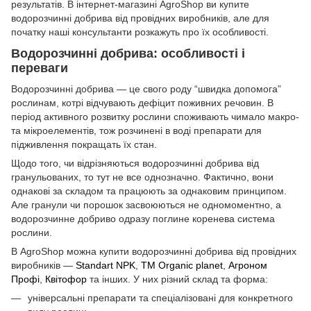
результатів. В інтернет-магазині AgroShop ви купите
водорозчинні добрива від провідних виробників, але для
початку наші консультанти розкажуть про їх особливості.
Водорозчинні добрива: особливості і
переваги
Водорозчинні добрива — це свого роду “швидка допомога”
рослинам, котрі відчувають дефіцит поживних речовин. В
період активного розвитку рослини споживають чимало макро-
та мікроелементів, тож розчинені в воді препарати для
підживлення покращать їх стан.
Щодо того, чи відрізняються водорозчинні добрива від
гранульованих, то тут не все однозначно. Фактично, вони
однакові за складом та працюють за однаковим принципом.
Але гранули чи порошок засвоюються не одномоментно, а
водорозчинне добриво одразу поглине коренева система
рослини.
В AgroShop можна купити водорозчинні добрива від провідних
виробників —
Standart NPK
,
ТМ Organic planet
,
Агроном
Профі
,
Квітофор
та інших. У них різний склад та форма:
універсальні препарати та спеціалізовані для конкретного