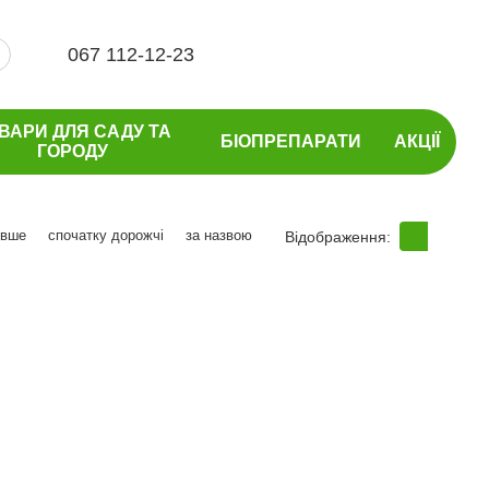
067 112-12-23
ВАРИ ДЛЯ САДУ ТА
БІОПРЕПАРАТИ
АКЦІЇ
ГОРОДУ
евше
спочатку дорожчі
за назвою
Відображення: