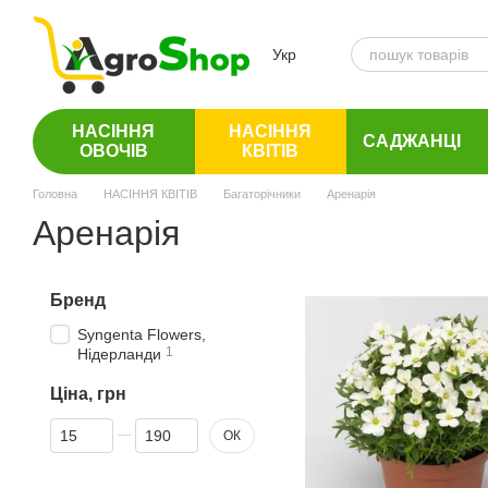
Перейти до основного контенту
Укр
НАСІННЯ
НАСІННЯ
САДЖАНЦІ
ОВОЧІВ
КВІТІВ
Головна
НАСІННЯ КВІТІВ
Багаторічники
Аренарія
Аренарія
Бренд
Syngenta Flowers,
1
Нідерланди
Ціна, грн
Від Ціна, грн
До Ціна, грн
ОК