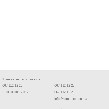
Контактна інформація
067 112-12-23
067 112-12-23
067 112-12-23
Передзвонити вам?
info@agroshop.com.ua