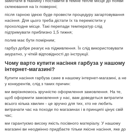
замотати в тканину і поставити в темне тепле місце до появи
склеювання на їх поверхні;
після гарною ідеєю буде провести процедуру загартовування
насіння. Для цього треба дістати їх та перемістити у
прохолодне місце. Такі перепади температур слід
підтримувати приблизно 1,5 тижня;
полив має бути помірним;
гарбуз добре реагує на підживлення. Їх слід використовувати
акуратно, у чіткій відповідності до інструкції.
Чому варто купити насіння гарбуза у нашому
інтернет-магазині?
Купити насіння гарбуза саме в нашому інтернет-магазині, а не
у конкурентів, слід з таких причин:
ми вирізняємось зручністю оформлення замовлення. На те,
щоб оформити замовлення у нас, вам доведеться витратити
всього кілька хвилин - це зручно для тих, хто не любить
витрачати час на походи по магазинах і в принципі цінує свій
час;
ми гарантуємо високу якість посівного матеріалу. У нашому
магазині ви неодмінно придбаєте тільки якісне насіння, яке до