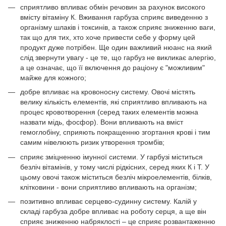
сприятливо впливає обмін речовин за рахунок високого
вмісту вітаміну К. Вживання гарбуза сприяє виведенню з
організму шлаків і токсинів, а також сприяє зниженню ваги,
так що для тих, хто хоче привести себе у форму цей
продукт дуже потрібен. Ще один важливий нюанс на який
слід звернути увагу - це те, що гарбуз не викликає алергію,
а це означає, що її включення до раціону є "можливим"
майже для кожного;
добре впливає на кровоносну систему. Овочі містять
велику кількість елементів, які сприятливо впливають на
процес кровотворення (серед таких елементів можна
назвати мідь, фосфор). Вони впливають на вміст
гемоглобіну, сприяють покращенню згортання крові і тим
самим нівелюють ризик утворення тромбів;
сприяє зміцненню імунної системи. У гарбузі міститься
безліч вітамінів, у тому числі рідкісних, серед яких К і Т. У
цьому овочі також міститься безліч мікроелементів, білків,
клітковини - вони сприятливо впливають на організм;
позитивно впливає серцево-судинну систему. Калій у
складі гарбуза добре впливає на роботу серця, а ще він
сприяє зниженню набряклості – це сприяє розвантаженню