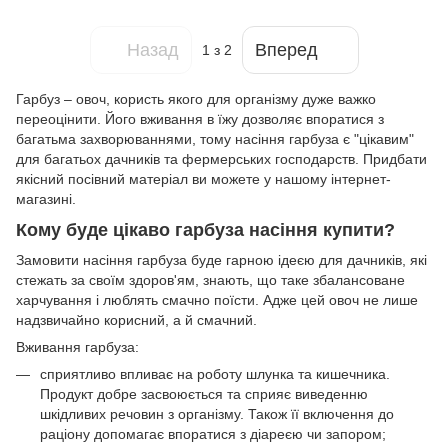
Назад
Вперед
1
з 2
Гарбуз – овоч, користь якого для організму дуже важко
переоцінити. Його вживання в їжу дозволяє впоратися з
багатьма захворюваннями, тому насіння гарбуза є "цікавим"
для багатьох дачників та фермерських господарств. Придбати
якісний посівний матеріал ви можете у нашому інтернет-
магазині.
Кому буде цікаво гарбуза насіння купити?
Замовити насіння гарбуза буде гарною ідеєю для дачників, які
стежать за своїм здоров'ям, знають, що таке збалансоване
харчування і люблять смачно поїсти. Адже цей овоч не лише
надзвичайно корисний, а й смачний.
Вживання гарбуза:
сприятливо впливає на роботу шлунка та кишечника.
Продукт добре засвоюється та сприяє виведенню
шкідливих речовин з організму. Також її включення до
раціону допомагає впоратися з діареєю чи запором;