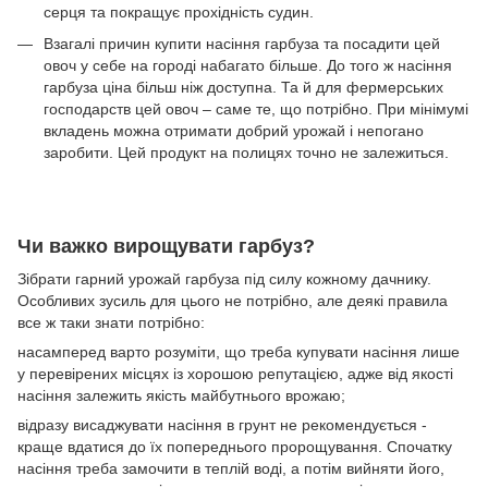
серця та покращує прохідність судин.
Взагалі причин купити насіння гарбуза та посадити цей
овоч у себе на городі набагато більше. До того ж насіння
гарбуза ціна більш ніж доступна. Та й для фермерських
господарств цей овоч – саме те, що потрібно. При мінімумі
вкладень можна отримати добрий урожай і непогано
заробити. Цей продукт на полицях точно не залежиться.
Чи важко вирощувати гарбуз?
Зібрати гарний урожай гарбуза під силу кожному дачнику.
Особливих зусиль для цього не потрібно, але деякі правила
все ж таки знати потрібно:
насамперед варто розуміти, що треба купувати насіння лише
у перевірених місцях із хорошою репутацією, адже від якості
насіння залежить якість майбутнього врожаю;
відразу висаджувати насіння в грунт не рекомендується -
краще вдатися до їх попереднього пророщування. Спочатку
насіння треба замочити в теплій воді, а потім вийняти його,