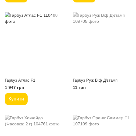
Гарбуз Атлас F1
Гарбуз Руж Віф Д'єтамп
1 947 грн
11 грн
Купити