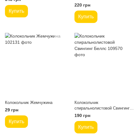
голубой)
220 грн
Купить
Купить
Колокольчик Жемчужина
Колокольчик
спиральнолистовой Свингинг
29 грн
Беллс
190 грн
Купить
Купить