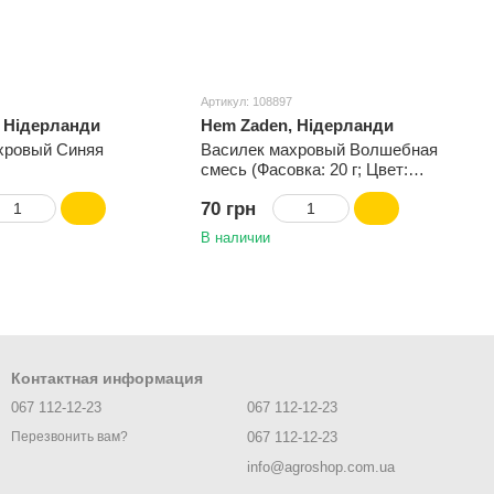
Артикул: 108897
 Нідерланди
Hem Zaden, Нідерланди
хровый Синяя
Василек махровый Волшебная
смесь (Фасовка: 20 г; Цвет:
смесь)
70 грн
В наличии
Контактная информация
067 112-12-23
067 112-12-23
067 112-12-23
Перезвонить вам?
info@agroshop.com.ua