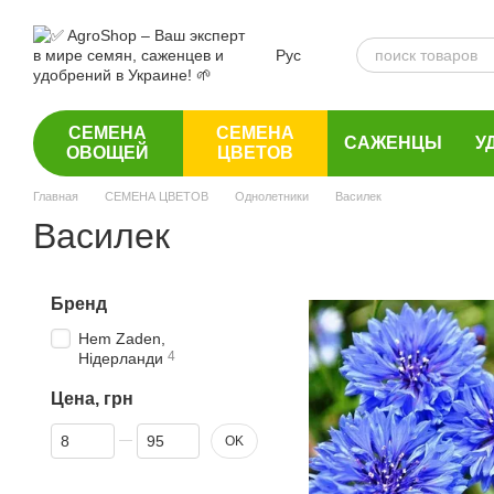
Перейти к основному контенту
Рус
СЕМЕНА
СЕМЕНА
САЖЕНЦЫ
У
ОВОЩЕЙ
ЦВЕТОВ
Главная
СЕМЕНА ЦВЕТОВ
Однолетники
Василек
Василек
Бренд
Hem Zaden,
4
Нідерланди
Цена, грн
От Цена, грн
До Цена, грн
OK