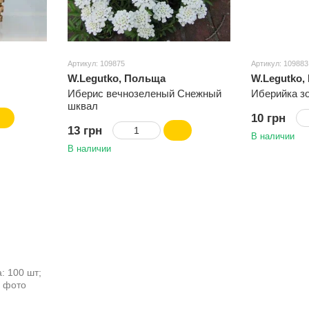
Артикул: 109875
Артикул: 109883
W.Legutko, Польща
W.Legutko,
Иберис вечнозеленый Снежный
Иберийка з
шквал
10 грн
13 грн
В наличии
В наличии