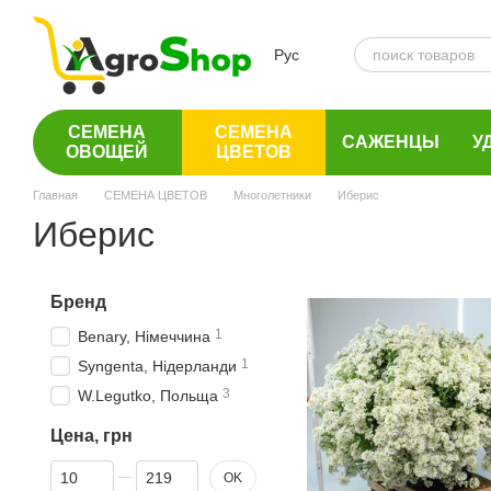
Перейти к основному контенту
Рус
СЕМЕНА
СЕМЕНА
САЖЕНЦЫ
У
ОВОЩЕЙ
ЦВЕТОВ
Главная
СЕМЕНА ЦВЕТОВ
Многолетники
Иберис
Иберис
Бренд
1
Benary, Німеччина
1
Syngenta, Нідерланди
3
W.Legutko, Польща
Цена, грн
От Цена, грн
До Цена, грн
OK