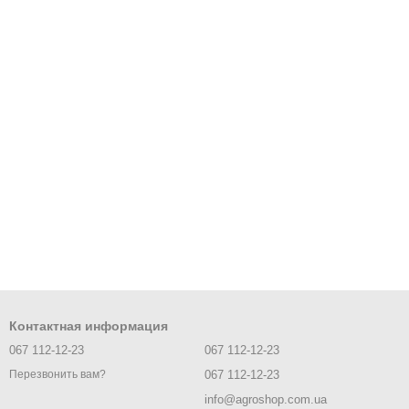
Контактная информация
067 112-12-23
067 112-12-23
067 112-12-23
Перезвонить вам?
info@agroshop.com.ua