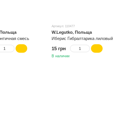
Артикул: 110477
 Польща
W.Legutko, Польща
онтичная смесь
Иберис Гибралтарика лиловый
15 грн
В наличии