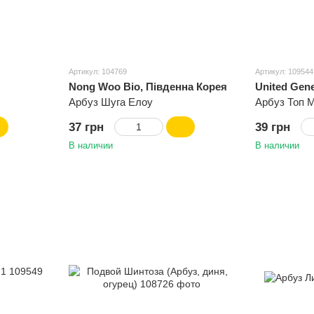
Артикул: 104769
Артикул: 109544
Nong Woo Bio, Південна Корея
United Gene
Арбуз Шуга Елоу
Арбуз Топ 
37 грн
39 грн
В наличии
В наличии