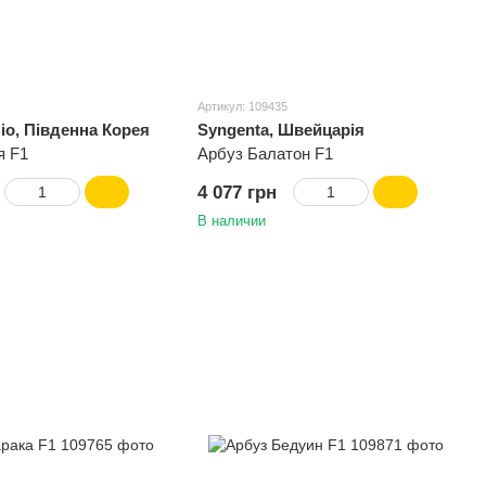
Артикул: 109435
o, Південна Корея
Syngenta, Швейцарія
я F1
Арбуз Балатон F1
4 077 грн
В наличии