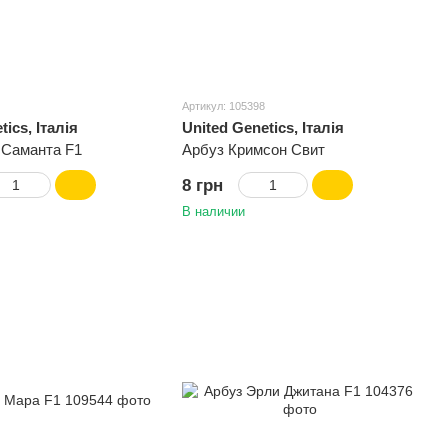
Артикул: 105398
tics, Італія
United Genetics, Італія
 Саманта F1
Арбуз Кримсон Свит
8 грн
В наличии