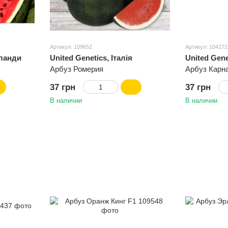
Артикул: 109652
Артикул: 104272
ланди
United Genetics, Італія
United Gene
Арбуз Ромерия
Арбуз Карн
37 грн
37 грн
В наличии
В наличии