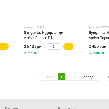
Артикул: 109437
Артикул: 109765
Syngenta, Нідерланди
Syngenta, 
Арбуз Лориан F1
Арбуз Бара
2 843 грн
2 455 грн
В наличии
В наличии
Назад
1
2
3
Вперед
Каталог
Клиентам