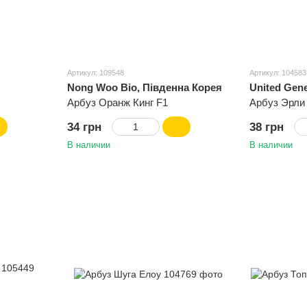
Артикул: 109548
Артикул: 104583
Nong Woo Bio, Південна Корея
United Gene
Арбуз Оранж Кинг F1
Арбуз Эрли
34 грн
38 грн
В наличии
В наличии