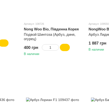
Артикул: 108726
Артикул: 109550
Nong Woo Bio, Південна Корея
NongWoo Bi
Подвой Шинтоза (Арбуз, диня,
Арбуз Лиди
огурец)
1 887 грн
400 грн
В наличии
В наличии