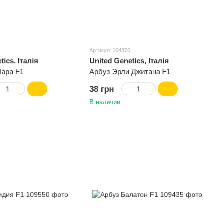
Артикул: 104376
tics, Італія
United Genetics, Італія
Мара F1
Арбуз Эрли Джитана F1
38 грн
В наличии