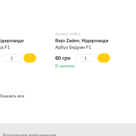
Артикул: 109871
Нідерланди
Bejo Zaden, Нідерланди
ка F1
Арбуз Бедуин F1
60 грн
В наличии
Показать все
Контактная информация