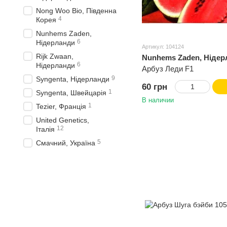
Nong Woo Bio, Південна
4
Корея
Nunhems Zaden,
6
Нідерланди
Артикул: 104124
Rijk Zwaan,
Nunhems Zaden, Нідер
6
Нідерланди
Арбуз Леди F1
9
Syngenta, Нідерланди
60 грн
1
Syngenta, Швейцарія
В наличии
1
Tezier, Франція
United Genetics,
12
Італія
5
Смачний, Україна