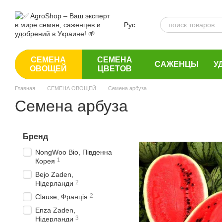
Перейти к основному контенту
Рус
СЕМЕНА
СЕМЕНА
САЖЕНЦЫ
У
ОВОЩЕЙ
ЦВЕТОВ
Главная
СЕМЕНА ОВОЩЕЙ
Семена арбуза
Семена арбуза
Бренд
NongWoo Bio, Південна
1
Корея
Bejo Zaden,
2
Нідерланди
2
Clause, Франція
Enza Zaden,
3
Нідерланди