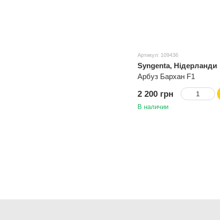
Артикул: 109436
Syngenta, Нідерланди
Арбуз Бархан F1
2 200 грн
В наличии