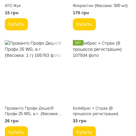
АТО Жук
Флористин (Фасовка: 500 мл)
15 грн
170 грн
Купить
Купить
ХИТ
Прованто Профи Децис®
Колибрис + Страж (В
Профи 25 WG, в.г. (Фасовка: 1
процессе регистрации)
г)
26 грн
33 грн
Купить
Купить