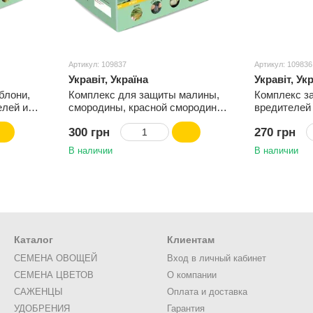
Артикул: 109837
Артикул: 109836
Укравіт, Україна
Укравіт, Ук
блони,
Комплекс для защиты малины,
Комплекс з
елей и
смородины, красной смородины,
вредителей 
крыжовника и голубики от
300 грн
270 грн
вредителей и болезней
В наличии
В наличии
Каталог
Клиентам
СЕМЕНА ОВОЩЕЙ
Вход в личный кабинет
СЕМЕНА ЦВЕТОВ
О компании
САЖЕНЦЫ
Оплата и доставка
УДОБРЕНИЯ
Гарантия