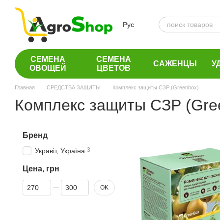
Перейти к основному контенту
Рус
СЕМЕНА
СЕМЕНА
САЖЕНЦЫ
У
ОВОЩЕЙ
ЦВЕТОВ
Главная
СРЕДСТВА ЗАЩИТЫ
Комплекс защиты СЗР (Greenbox)
Комплекс защиты СЗР (Gre
Бренд
3
Укравіт, Україна
Цена, грн
От Цена, грн
До Цена, грн
OK