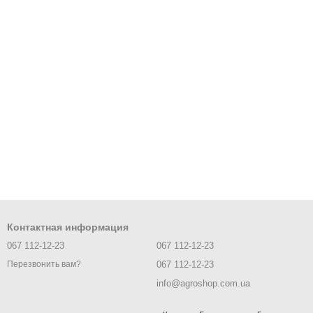
Контактная информация
067 112-12-23
067 112-12-23
067 112-12-23
Перезвонить вам?
info@agroshop.com.ua