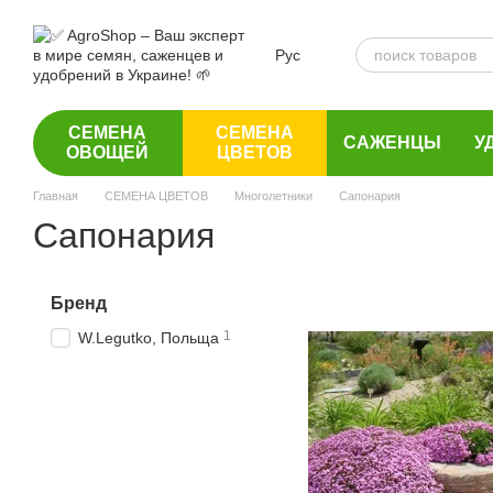
Перейти к основному контенту
Рус
СЕМЕНА
СЕМЕНА
САЖЕНЦЫ
У
ОВОЩЕЙ
ЦВЕТОВ
Главная
СЕМЕНА ЦВЕТОВ
Многолетники
Сапонария
Сапонария
Бренд
1
W.Legutko, Польща