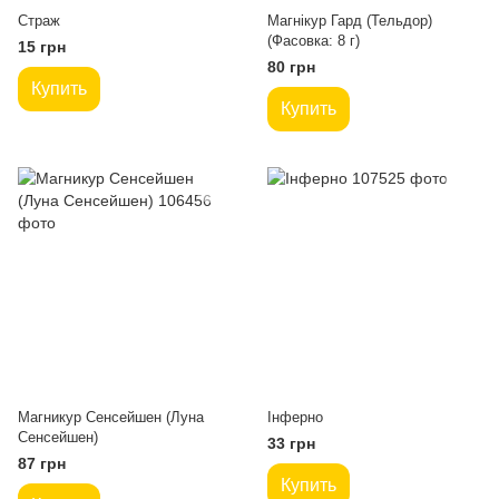
Страж
Магнікур Гард (Тельдор)
(Фасовка: 8 г)
15 грн
80 грн
Купить
Купить
Магникур Сенсейшен (Луна
Інферно
Сенсейшен)
33 грн
87 грн
Купить