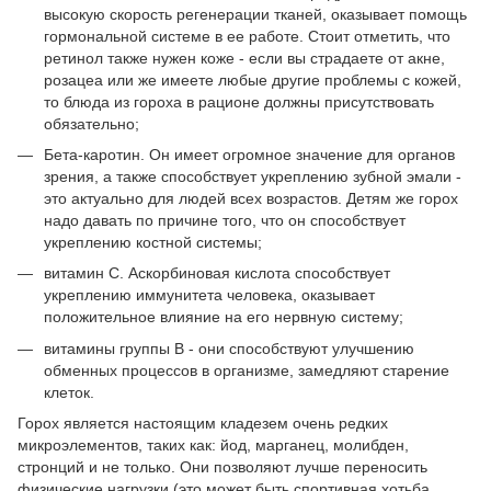
высокую скорость регенерации тканей, оказывает помощь
гормональной системе в ее работе. Стоит отметить, что
ретинол также нужен коже - если вы страдаете от акне,
розацеа или же имеете любые другие проблемы с кожей,
то блюда из гороха в рационе должны присутствовать
обязательно;
Бета-каротин. Он имеет огромное значение для органов
зрения, а также способствует укреплению зубной эмали -
это актуально для людей всех возрастов. Детям же горох
надо давать по причине того, что он способствует
укреплению костной системы;
витамин С. Аскорбиновая кислота способствует
укреплению иммунитета человека, оказывает
положительное влияние на его нервную систему;
витамины группы В - они способствуют улучшению
обменных процессов в организме, замедляют старение
клеток.
Горох является настоящим кладезем очень редких
микроэлементов, таких как: йод, марганец, молибден,
стронций и не только. Они позволяют лучше переносить
физические нагрузки (это может быть спортивная хотьба,