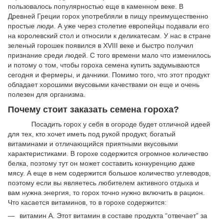
пользовалось популярностью еще в каменном веке. В
Древней Греции горох употребляли в пищу преимущественно
простые люди. А уже через столетие европейцы подавали его
на королевский стол и относили к деликатесам. У нас в стране
зеленый горошек появился в XVIII веке и быстро получил
признание среди людей. С того времени мало что изменилось
и потому о том, чтобы гороха семена купить задумываются
сегодня и фермеры, и дачники. Помимо того, что этот продукт
обладает хорошими вкусовыми качествами он еще и очень
полезен для организма.
Почему стоит заказать семена гороха?
Посадить горох у себя в огороде будет отличной идеей
для тех, кто хочет иметь под рукой продукт, богатый
витаминами и отличающийся приятными вкусовыми
характеристиками. В горохе содержится огромное количество
белка, поэтому тут он может составить конкуренцию даже
мясу. А еще в нем содержится большое количество углеводов,
поэтому если вы являетесь любителем активного отдыха и
вам нужна энергия, то горох точно нужно включить в рацион.
Что касается витаминов, то в горохе содержится:
витамин А. Этот витамин в составе продукта “отвечает” за