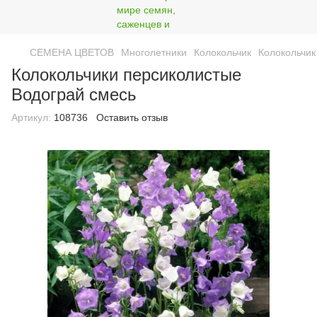
СЕМЕНА ЦВЕТОВ
Многолетники
Колокольчик
Колокольчик
Колокольчики персиколистые
Водограй смесь
Артикул:
108736
Оставить отзыв