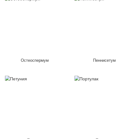
Остеоспермум
Пеннисетум