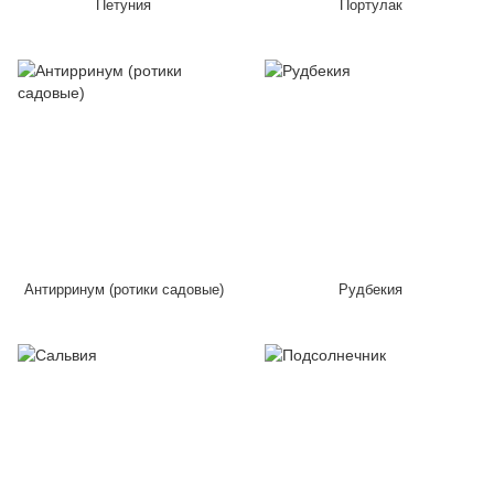
Петуния
Портулак
Антирринум (ротики садовые)
Рудбекия