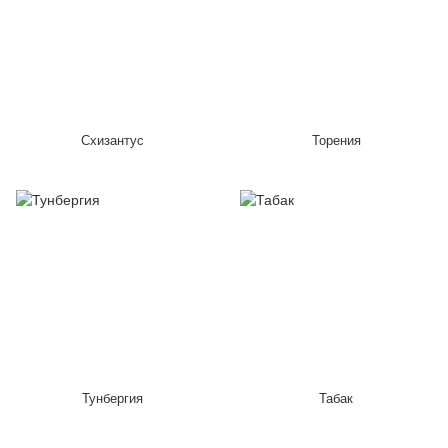
Схизантус
Торения
Тунбергия
Табак