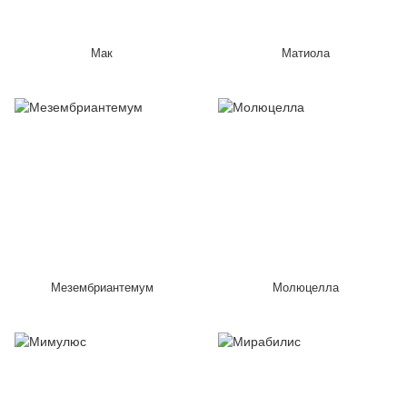
Мак
Матиола
Мезембриантемум
Молюцелла