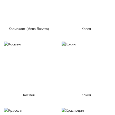
Квамоклит (Мина Лобата)
Кобея
Космея
Кохия