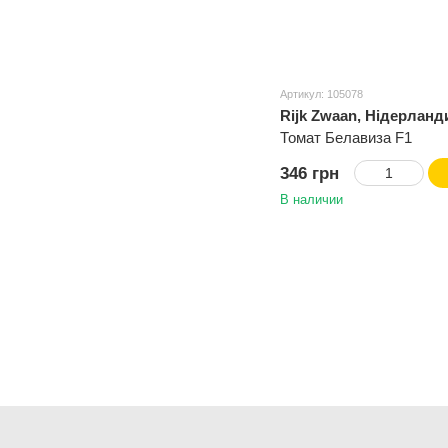
Артикул: 105078
Rijk Zwaan, Нідерланд
Томат Белавиза F1
346 грн
В наличии