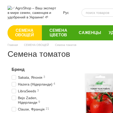
Перейти к основному контенту
Рус
СЕМЕНА
СЕМЕНА
САЖЕНЦЫ
У
ОВОЩЕЙ
ЦВЕТОВ
Главная
СЕМЕНА ОВОЩЕЙ
Семена томатов
Семена томатов
Бренд
3
Sakata, Японія
4
Hazera (Нідерланди)
3
LibraSeeds
Bejo Zaden,
9
Нідерланди
21
Clause, Франція