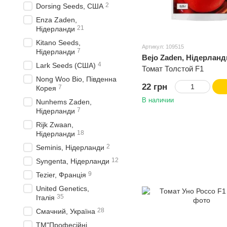
2
Dorsing Seeds, США
Enza Zaden,
21
Нідерланди
Kitano Seeds,
Артикул: 109515
7
Нідерланди
Bejo Zaden, Нідерланд
4
Lark Seeds (США)
Томат Толстой F1
Nong Woo Bio, Південна
22 грн
7
Корея
В наличии
Nunhems Zaden,
7
Нідерланди
Rijk Zwaan,
18
Нідерланди
2
Seminis, Нідерланди
12
Syngenta, Нідерланди
9
Tezier, Франція
United Genetics,
35
Італія
28
Смачний, Україна
ТМ"Професійні