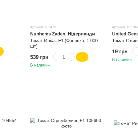
Артикул: 105472
Артикул: 105186
Nunhems Zaden, Нідерланди
United Gene
Томат Инкас F1 (Фасовка: 1 000
Томат Олив
шт)
19 грн
539 грн
В наличии
В наличии