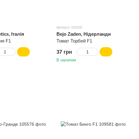
Артикул: 104235
tics, Італія
Bejo Zaden, Нідерланди
ия F1
Томат Торбей F1
37 грн
В наличии