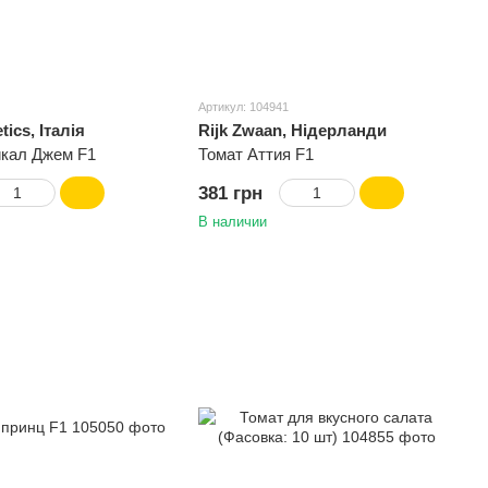
Артикул: 104941
tics, Італія
Rijk Zwaan, Нідерланди
икал Джем F1
Томат Аттия F1
381 грн
В наличии