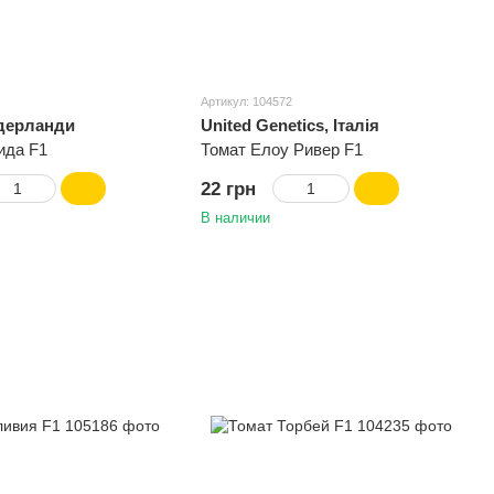
Артикул: 104572
ідерланди
United Genetics, Італія
ида F1
Томат Елоу Ривер F1
22 грн
В наличии