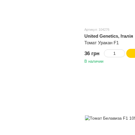
Артикул: 104276
United Genetics, Італія
Томат Уракан F1
36 грн
В наличии