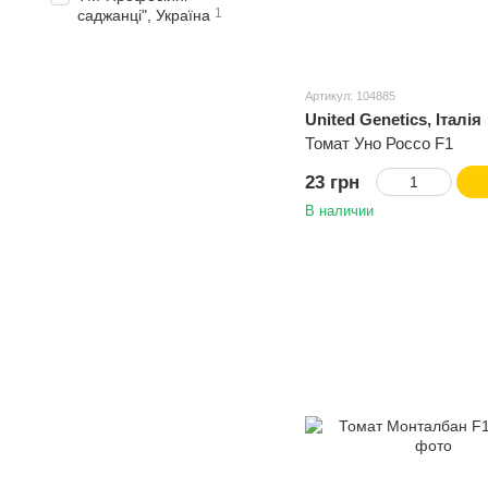
1
саджанці", Україна
Артикул: 104885
United Genetics, Італія
Томат Уно Россо F1
23 грн
В наличии