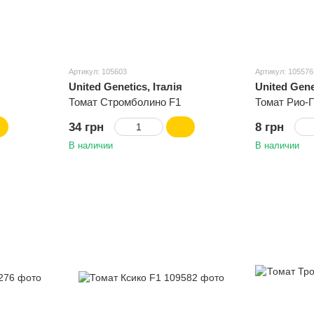
Артикул: 105603
Артикул: 105576
United Genetics, Італія
United Gene
Томат Стромболино F1
Томат Рио-
34 грн
8 грн
В наличии
В наличии