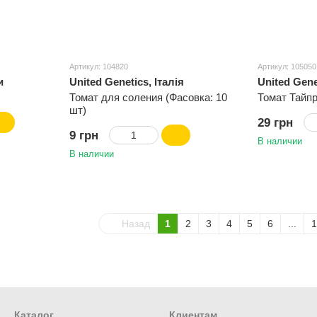
Артикул: 104820
Артикул: 105050
и
United Genetics, Італія
United Gene
Томат для соления (Фасовка: 10
Томат Тайп
шт)
29 грн
9 грн
В наличии
В наличии
Назад
1
2
3
4
5
6
...
1
Каталог
Клиентам