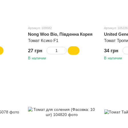
Артикул: 109582
Артикул: 105226
Nong Woo Bio, Південна Корея
United Gene
Томат Ксико F1
Томат Троп
27 грн
34 грн
В наличии
В наличии