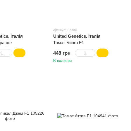
Артикул: 109581
tics, Італія
United Genetics, Італія
Гранде
Томат Бинго F1
448 грн
В наличии