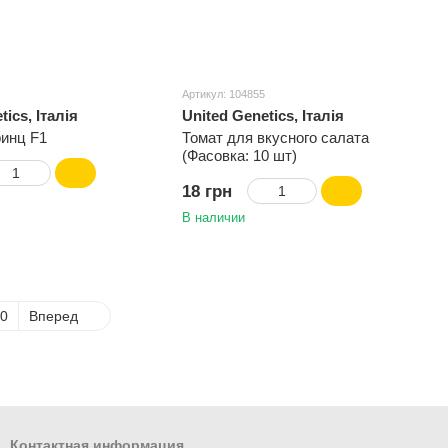
Артикул: 104855
tics, Італія
United Genetics, Італія
ринц F1
Томат для вкусного салата
(Фасовка: 10 шт)
18 грн
В наличии
0
Вперед
Контактная информация