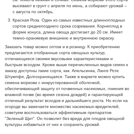
высевают в грунт с апреля по июнь, а собирают урожай –
с августа по октябрь.
Красная Роза. Один из самых известных длинноплодных
сортов среднепозднего срока созревания. Корнеплод в
форме конуса, длина овоща достигает до 20 см. Имеет
темно-оранжевую внешнюю и внутреннюю окраску.
Заказать товар можно оптом и в розницу. К приобретению
предлагаются отобранные сорта овощных культур,
отличающиеся своими вкусовыми характеристиками и
быстрым всходом. Кроме выше перечисленных видов семян к
заказу доступны такие сорта, как: Апельсинка, Ланге Роте
Штумпфе, Долгохранящаяся. Также в маркете можно купить
семена моркови с инкрустированной оболочкой,
обеспечивающей защиту от почвенных насекомых, гниения во
влажной почве (во время сезона дождей) и гарантирующей
отличный результат всходов и дальнейшего роста. Но если на
огороде вы замечаете множество насекомых-вредителей,
советуем воспользоваться эффективным препаратом
"Зеленый Щит". Он позволит без вреда для плодов овощной
культуры избавиться от них и сохранить урожай.