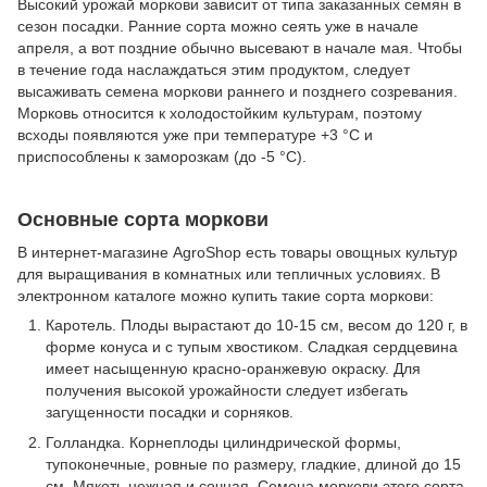
Высокий урожай моркови зависит от типа заказанных семян в
сезон посадки. Ранние сорта можно сеять уже в начале
апреля, а вот поздние обычно высевают в начале мая. Чтобы
в течение года наслаждаться этим продуктом, следует
высаживать семена моркови раннего и позднего созревания.
Морковь относится к холодостойким культурам, поэтому
всходы появляются уже при температуре +3 °С и
приспособлены к заморозкам (до -5 °С).
Основные сорта моркови
В интернет-магазине AgroShop есть товары овощных культур
для выращивания в комнатных или тепличных условиях. В
электронном каталоге можно купить такие сорта моркови:
Каротель. Плоды вырастают до 10-15 см, весом до 120 г, в
форме конуса и с тупым хвостиком. Сладкая сердцевина
имеет насыщенную красно-оранжевую окраску. Для
получения высокой урожайности следует избегать
загущенности посадки и сорняков.
Голландка. Корнеплоды цилиндрической формы,
тупоконечные, ровные по размеру, гладкие, длиной до 15
см. Мякоть нежная и сочная. Семена моркови этого сорта