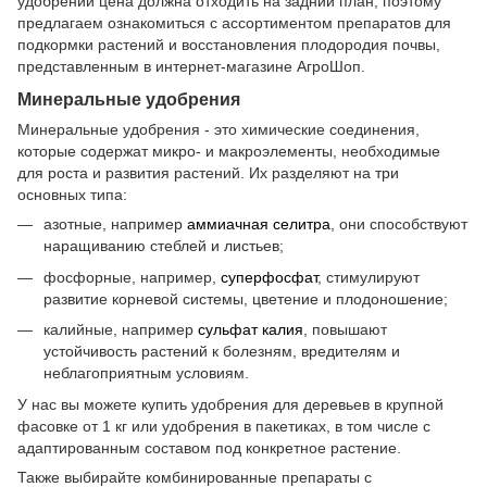
удобрений цена должна отходить на задний план, поэтому
предлагаем ознакомиться с ассортиментом препаратов для
подкормки растений и восстановления плодородия почвы,
представленным в интернет-магазине АгроШоп.
Минеральные удобрения
Минеральные удобрения - это химические соединения,
которые содержат микро- и макроэлементы, необходимые
для роста и развития растений. Их разделяют на три
основных типа:
азотные, например
аммиачная селитра
, они способствуют
наращиванию стеблей и листьев;
фосфорные, например,
суперфосфат
, стимулируют
развитие корневой системы, цветение и плодоношение;
калийные, например
сульфат калия
, повышают
устойчивость растений к болезням, вредителям и
неблагоприятным условиям.
У нас вы можете купить удобрения для деревьев в крупной
фасовке от 1 кг или удобрения в пакетиках, в том числе с
адаптированным составом под конкретное растение.
Также выбирайте комбинированные препараты с