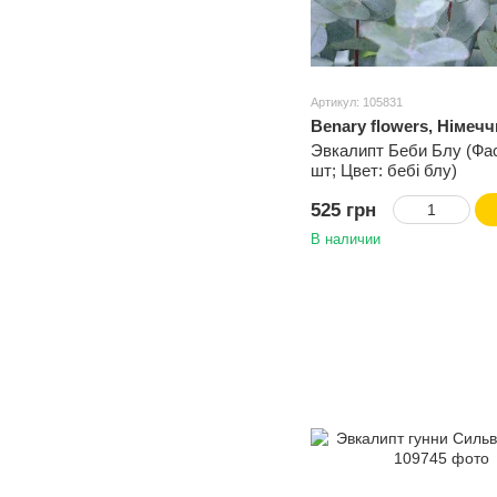
Артикул: 105831
Benary flowers, Німеч
Эвкалипт Беби Блу (Фас
шт; Цвет: бебі блу)
525 грн
В наличии