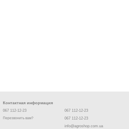
Контактная информация
067 112-12-23
067 112-12-23
067 112-12-23
Перезвонить вам?
info@agroshop.com.ua