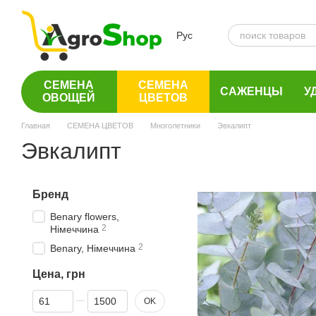
Перейти к основному контенту
Рус
СЕМЕНА
СЕМЕНА
САЖЕНЦЫ
У
ОВОЩЕЙ
ЦВЕТОВ
Главная
СЕМЕНА ЦВЕТОВ
Многолетники
Эвкалипт
Эвкалипт
Бренд
Benary flowers,
2
Німеччина
2
Benary, Німеччина
Цена, грн
От Цена, грн
До Цена, грн
OK