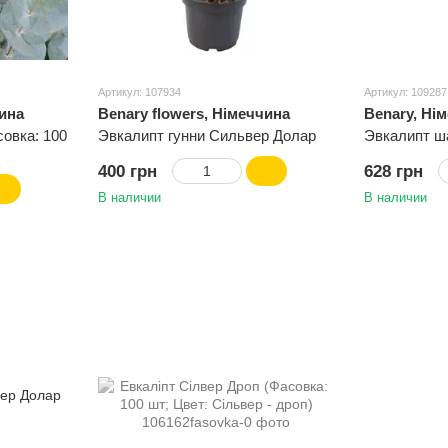
Артикул: 107934
Артикул: 109287
чина
Benary flowers, Німеччина
Benary, Ні
овка: 100
Эвкалипт гунни Сильвер Долар
Эвкалипт ш
400 грн
628 грн
В наличии
В наличии