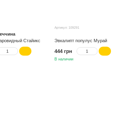
Артикул: 109291
меччина
аровидный Стайикс
Эвкалипт популус Мурай
444 грн
В наличии