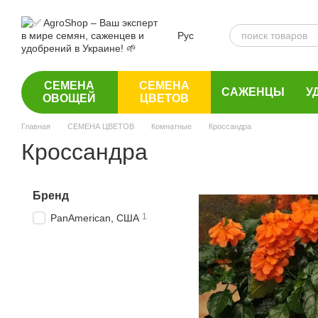
Перейти к основному контенту
Рус
СЕМЕНА
СЕМЕНА
САЖЕНЦЫ
У
ОВОЩЕЙ
ЦВЕТОВ
Главная
СЕМЕНА ЦВЕТОВ
Комнатные
Кроссандра
Кроссандра
Бренд
1
PanAmerican, США