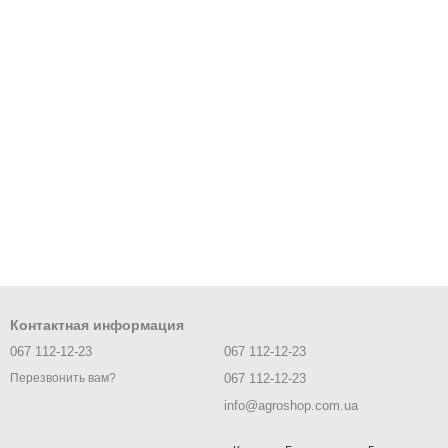
Контактная информация
067 112-12-23
067 112-12-23
067 112-12-23
Перезвонить вам?
info@agroshop.com.ua