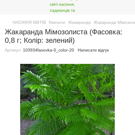
НАСІННЯ КВІТІВ
Кімнатні
Жакаранда
Жакаранда Мімозолис
Жакаранда Мімозолиста (Фасовка:
0,8 г; Колір: зелений)
Артикул:
103934fasovka-0_color-20
Написати відгук