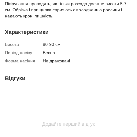
Пікірування проводять, як тільки розсада досягне висоти 5-7
см. Обрізка і прищипка сприяють омолодженню рослини і
надають кроні пишність.
Характеристики
Висота
80-90 см
Період посіву
Весна
Форма насіння
Не дражовані
Відгуки
Додайте перший відгук