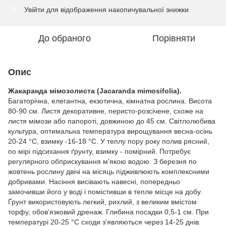
Увійти
для відображення накопичувальної знижки
%
До обраного
Порівняти
Опис
Жакаранда мімозолиста (Jacaranda mimosifo
lia
).
Багаторічна, елегантна, екзотична, кімнатна рослина. Висота
80-90 см. Листя декоративне, перисто-розсічене, схоже на
листя мімози або папороті, довжиною до 45 см. Світлолюбива
культура, оптимальна температура вирощування весна-осінь
20-24 °С, взимку -16-18 °С. У теплу пору року полив рясний,
по мірі підсихання ґрунту, взимку - помірний. Потребує
регулярного обприскування м'якою водою. З березня по
жовтень рослину двічі на місяць підживлюють комплексними
добривами. Насіння висівають навесні, попередньо
замочивши його у воді і помістивши в тепле місце на добу.
Ґрунт використовують легкий, рихлий, з великим вмістом
торфу, обов'язковий дренаж. Глибина посадки 0,5-1 см. При
температурі 20-25 °С сходи з'являються через 14-25 днів.