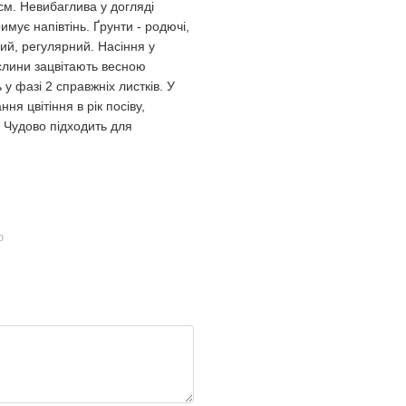
см. Невибаглива у догляді
мує напівтінь. Ґрунти - родючі,
ний, регулярний. Насіння у
ослини зацвітають весною
 у фазі 2 справжніх листків. У
ня цвітіння в рік посіву,
 Чудово підходить для
ю