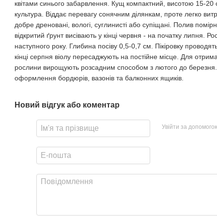
квітами синього забарвлення. Кущ компактний, висотою 15-20 
культура. Віддає перевагу сонячним ділянкам, проте легко витри
добре дреновані, вологі, суглинисті або супіщані. Полив помір
відкритий ґрунт висівають у кінці червня - на початку липня. Р
наступного року. Глибина посіву 0,5-0,7 см. Пікіровку проводять
кінці серпня віолу пересаджують на постійне місце. Для отриман
рослини вирощують розсадним способом з лютого до березня.
оформлення бордюрів, вазонів та балконних ящиків.
Новий відгук або коментар
Увійти за допомого