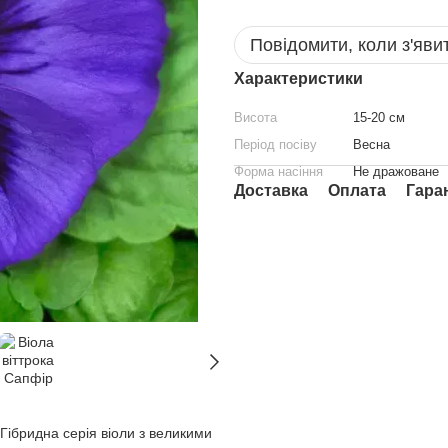
Повідомити, коли з'яви
Характеристики
Висота
15-20 см
Період посіву
Весна
Форма насіння
Не дражоване
Доставка
Оплата
Гара
 Гібридна серія віоли з великими