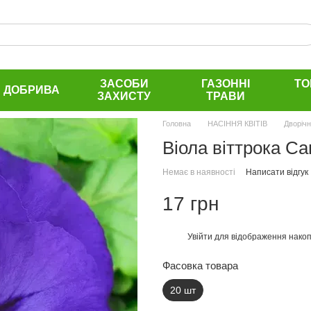
ЗАСОБИ
ГАЗОННІ
ТО
ДОБРИВА
ЗАХИСТУ
ТРАВИ
Головна
НАСІННЯ КВІТІВ
Дворіч
Віола віттрока С
Немає в наявності
Написати відгук
17 грн
Увійти
для відображення накоп
%
Фасовка товара
20 шт