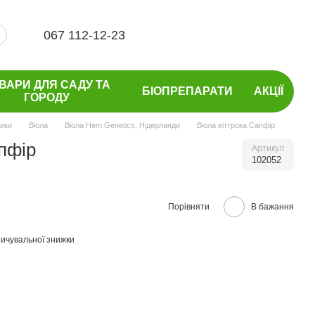
067 112-12-23
ВАРИ ДЛЯ САДУ ТА
БІОПРЕПАРАТИ
АКЦІЇ
ГОРОДУ
ники
Віола
Віола Hem Genetics, Нідерланди
Віола віттрока Сапфір
апфір
Артикул
102052
Порівняти
В бажання
ичувальної знижки