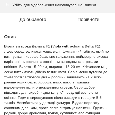
Увійти
для відображення накопичувальної знижки
%
До обраного
Порівняти
Опис
Віола віттрока Дельта F1 (Viola wittrockiana Delta F1).
Лідер серед великоквіткових віол. Компактний габітус, який не
витягується, хороше базальне галуження, неймовірно висока
вирівняність рослин за зовнішнім виглядом та строками
цвітіння. Висота 15-20 см, ширина - 15-20 см. Квітконоси міцні,
легко витримують дійсно великі квіти. Серія менш чутлива до
тривалості світлового дня – рослини зацвітають на 2 тижні
раніше інших серій. Хороша зимостійкість і швидке
відновлення після різноманітних стресів. Серія добре
підходить для виробництва квітучої продукції весною та
осінню. Термін вирощування після висадки в горщики 5-6
тижнів. Невибаглива у догляді культура. Віддає перевагу
сонячним ділянкам, проте легко витримує напівтінь. Ґрунти -
родючі, добре дреновані, вологі, суглинисті або супіщані.