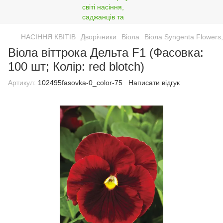
НАСІННЯ КВІТІВ
Дворічники
Віола
Віола Syngenta Flower
Віола віттрока Дельта F1 (Фасовка:
100 шт; Колір: red blotch)
Артикул:
102495fasovka-0_color-75
Написати відгук