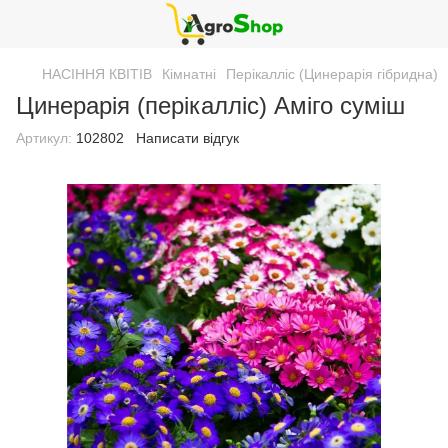
НАСІННЯ КВІТІВ
Кімнатні
Перікалліс (Цинерарія гібридна)
Цинерарія (перікалліс) Аміго суміш
Артикул:
102802
Написати відгук