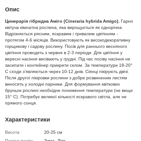
Опис
Цинерарія гібридна Аміго (Cineraria hybrida Amigo).
Гарно
квітуча кімнатна рослина, яка вирощується як однорічна.
Відрізняється рясним, яскравим і тривалим цвітінням -
протягом 4-6 місяців. Використовують як високодекоративну
горщикову і садову рослину. Посів для раннього весняного
цвітіння проводять з червня в 2-3 періоди. Для цвітіння у
вересні насіння висівають у грудні. Під час посіву насіння не
засипати і контейнер прикрити склом. За температури 18-20°
С сходи з’являються через 10-12 днів. Сіянці пікірують двічі.
Після другої пікіровки рослини з добре розвиненим листям
виносять у холодні парники. Для формування квіткових
бруньок рослині необхідне пониження температури (не вище
15° С). Потребує великої кількості яскравого світла, але не
прямого сонця.
Характеристики
Висота
20-25 см
Період посіву
Зима, Літо