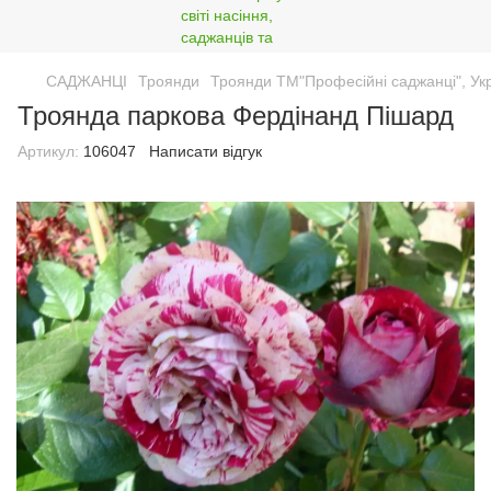
САДЖАНЦІ
Троянди
Троянди ТМ"Професійні саджанці", Ук
Троянда паркова Фердінанд Пішард
Артикул:
106047
Написати відгук