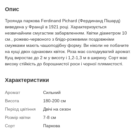
Опис
Троянда паркова Ferdinand Pichard (Фердинанд Пішард)
виведена у Франції в 1921 році. Характеризується
незвичайним смугастим забарвленням. Квітки діаметром 10
см., рожево-червоного з блідо-рожевими поздовжніми
смужками мають чашоподібну форму. Ви ніколи не побачите
на кущі двох однакових квіток. Роза має солодкуватий аромат.
Кущ виростає до 2 м у висоту і 1,2-1,3 м в ширину. Сорт має
високу стійкість до борошнистої роси і чорної плямистості.
Характеристики
Аромат
Сильний
Висота
180-200 см
Період цвітіння
Двічі на сезон
Розмір квітки
7-8 см
Сорт
Паркова