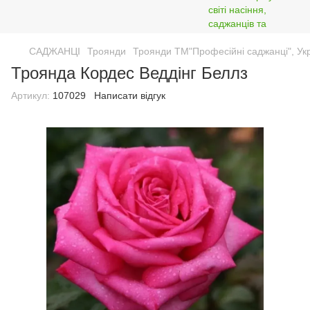
САДЖАНЦІ
Троянди
Троянди ТМ"Професійні саджанці", Ук
Троянда Кордес Веддінг Беллз
Артикул:
107029
Написати відгук