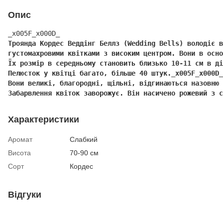
Опис
Троянда Кордес Веддінг Беллз (Wedding Bells) володіє в
густомахровими квітками з високим центром. Вони в осно
Їх розмір в середньому становить близько 10-11 см в ді
Пелюсток у квітці багато, більше 40 штук._x005F_x000D_

Вони великі, благородні, щільні, відгинаються назовню 
Забарвлення квіток заворожує. Він насичено рожевий з с
Характеристики
Аромат
Слабкий
Висота
70-90 см
Сорт
Кордес
Відгуки