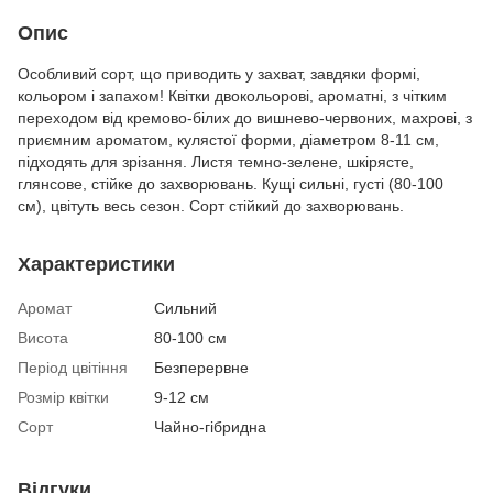
Опис
Особливий сорт, що приводить у захват, завдяки формі,
кольором і запахом! Квітки двокольорові, ароматні, з чітким
переходом від кремово-білих до вишнево-червоних, махрові, з
приємним ароматом, кулястої форми, діаметром 8-11 см,
підходять для зрізання. Листя темно-зелене, шкірясте,
глянсове, стійке до захворювань. Кущі сильні, густі (80-100
см), цвітуть весь сезон. Сорт стійкий до захворювань.
Характеристики
Аромат
Сильний
Висота
80-100 см
Період цвітіння
Безперервне
Розмір квітки
9-12 см
Сорт
Чайно-гібридна
Відгуки