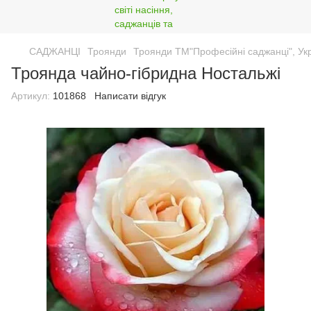
САДЖАНЦІ
Троянди
Троянди ТМ"Професійні саджанці", Ук
Троянда чайно-гібридна Ностальжі
Артикул:
101868
Написати відгук