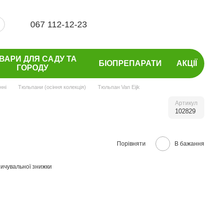
067 112-12-23
ВАРИ ДЛЯ САДУ ТА
БІОПРЕПАРАТИ
АКЦІЇ
ГОРОДУ
нні
Тюльпани (осіння колекція)
Тюльпан Van Eijk
Артикул
102829
Порівняти
В бажання
ичувальної знижки