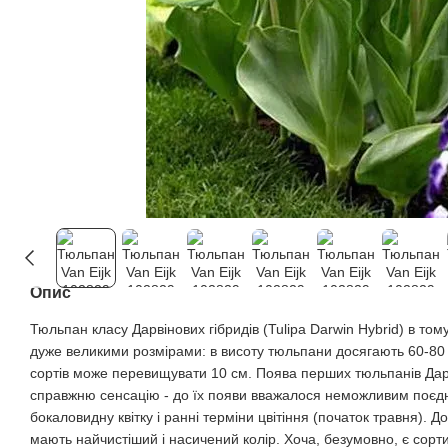
Опис
Тюльпан класу Дарвінових гібридів (Tulipa Darwin Hybrid) в тому
дуже великими розмірами: в висоту тюльпани досягають 60-80 с
сортів може перевищувати 10 см. Поява перших тюльпанів Дарв
справжню сенсацію - до їх появи вважалося неможливим поєд
бокаловидну квітку і ранні терміни цвітіння (початок травня). 
мають найчистіший і насичений колір. Хоча, безумовно, є сорти