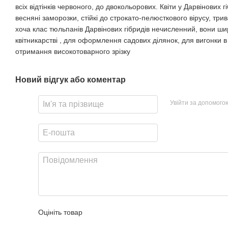
всіх відтінків червоного, до двокольорових. Квіти у Дарвінових 
весняні заморозки, стійкі до строкато-пелюсткового вірусу, трива
хоча клас тюльпанів Дарвінових гібридів нечисленний, вони ш
квітникарстві , для оформлення садових ділянок, для вигонки 
отримання високотоварного зрізку
Новий відгук або коментар
Увійти за допомого
Оцініть товар