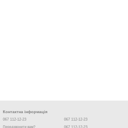
Контактна інформація
067 112-12-23
067 112-12-23
067 112-12-23
Передзвонити вам?