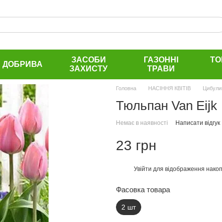
ЗАСОБИ
ГАЗОННІ
ТО
ДОБРИВА
ЗАХИСТУ
ТРАВИ
Головна
НАСІННЯ КВІТІВ
Цибули
Тюльпан Van Eijk
Немає в наявності
Написати відгук
23 грн
Увійти
для відображення накоп
%
Фасовка товара
2 шт