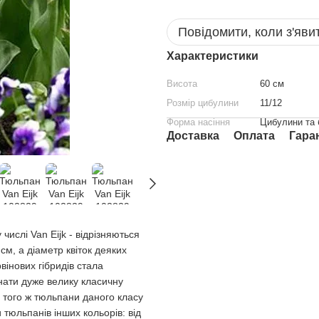
Повідомити, коли з'яви
Характеристики
Висота
60 см
Розмір цибулини
11/12
Форма насіння
Цибулини та 
Доставка
Оплата
Гара
 числі Van Eijk - відрізняються
м, а діаметр квіток деяких
інових гібридів стала
нати дуже велику класичну
До того ж тюльпани даного класу
 тюльпанів інших кольорів: від