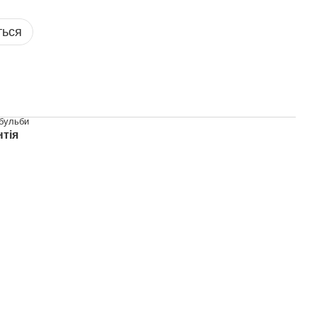
ться
бульби
нтія