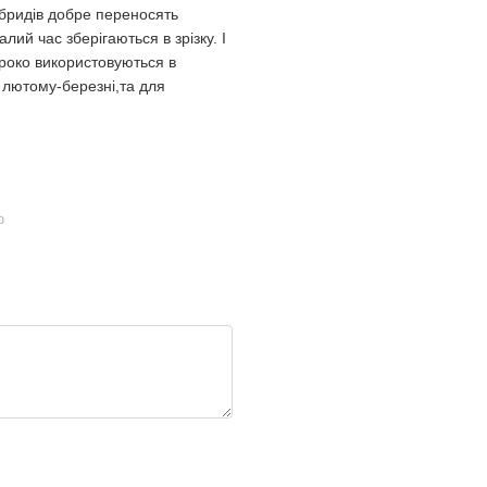
гібридів добре переносять
лий час зберігаються в зрізку. І
ироко використовуються в
в лютому-березні,та для
ю