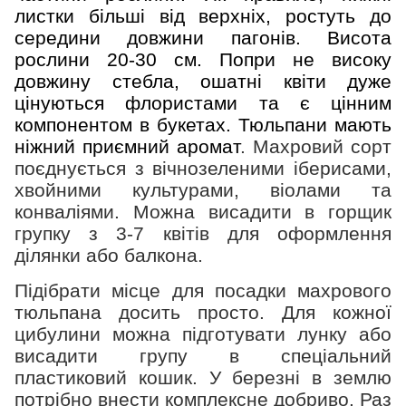
листки більші від верхніх, ростуть до
середини довжини пагонів. Висота
рослини 20-30 см. Попри не високу
довжину стебла, ошатні квіти дуже
цінуються флористами та є цінним
компонентом в букетах. Тюльпани мають
ніжний приємний аромат
. Махровий сорт
поєднується з вічнозеленими іберисами,
хвойними культурами, віолами та
конваліями. Можна висадити в горщик
групку з 3-7 квітів для оформлення
ділянки або балкона.
Підібрати місце для посадки махрового
тюльпана досить просто. Для кожної
цибулини можна підготувати лунку або
висадити групу в спеціальний
пластиковий кошик. У березні в землю
потрібно внести комплексне добриво. Раз