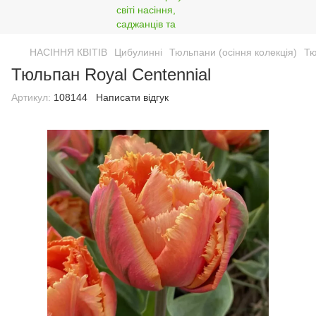
НАСІННЯ КВІТІВ
Цибулинні
Тюльпани (осіння колекція)
Тю
Тюльпан Royal Centennial
Артикул:
108144
Написати відгук