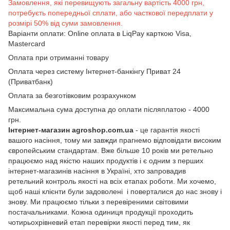
Замовлення, які перевищують загальну вартість 4000 грн,
потребуєть попередньої сплати, або часткової передплати у
розмірі 50% від суми замовлення.
Варіанти оплати: Online оплата в LiqPay карткою Visa,
Mastercard
Оплата при отриманні товару
Оплата через систему Інтернет-банкінгу Приват 24
(Приватбанк)
Оплата за безготівковим розрахунком
Максимальна сума доступна до оплати післяплатою - 4000
грн.
Інтернет-магазин agroshop.com.ua
- це гарантія якості
вашого насіння, тому ми завжди прагнемо відповідати високим
європейським стандартам. Вже більше 10 років ми ретельно
працюємо над якістю наших продуктів і є одним з перших
інтернет-магазинів насіння в Україні, хто запровадив
ретельний контроль якості на всіх етапах роботи. Ми хочемо,
щоб наші клієнти були задоволені і поверталися до нас знову і
знову. Ми працюємо тільки з перевіреними світовими
постачальниками. Кожна одиниця продукції проходить
чотирьохрівневий етап перевірки якості перед тим, як