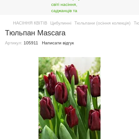
НАСІННЯ КВІТІВ
Цибулинні
Тюльпани (осіння колекція)
Тю
Тюльпан Mascara
Артикул:
105911
Написати відгук