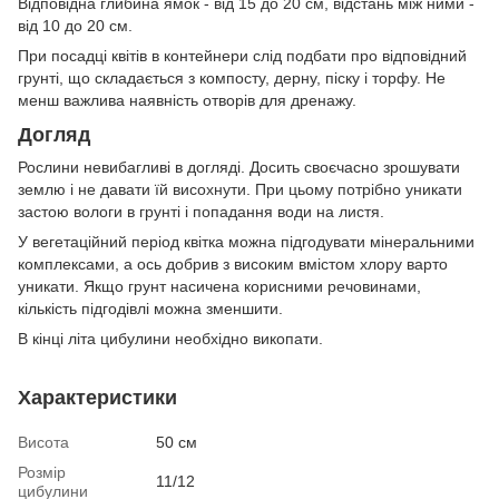
Відповідна глибина ямок - від 15 до 20 см, відстань між ними -
від 10 до 20 см.
При посадці квітів в контейнери слід подбати про відповідний
грунті, що складається з компосту, дерну, піску і торфу. Не
менш важлива наявність отворів для дренажу.
Догляд
Рослини невибагливі в догляді. Досить своєчасно зрошувати
землю і не давати їй висохнути. При цьому потрібно уникати
застою вологи в грунті і попадання води на листя.
У вегетаційний період квітка можна підгодувати мінеральними
комплексами, а ось добрив з високим вмістом хлору варто
уникати. Якщо грунт насичена корисними речовинами,
кількість підгодівлі можна зменшити.
В кінці літа цибулини необхідно викопати.
Характеристики
Висота
50 см
Розмір
11/12
цибулини