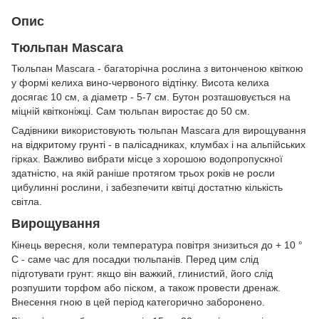
Опис
Тюльпан Mascara
Тюльпан Mascara - багаторічна рослина з витонченою квіткою
у формі келиха вино-червоного відтінку. Висота келиха
досягає 10 см, а діаметр - 5-7 см. Бутон розташовується на
міцній квітконіжці. Сам тюльпан виростає до 50 см.
Садівники використовують тюльпан Mascara для вирощування
на відкритому грунті - в палісадниках, клумбах і на альпійських
гірках. Важливо вибрати місце з хорошою водопропускної
здатністю, на якій раніше протягом трьох років не росли
цибулинні рослини, і забезпечити квітці достатню кількість
світла.
Вирощування
Кінець вересня, коли температура повітря знизиться до + 10 °
С - саме час для посадки тюльпанів. Перед цим слід
підготувати грунт: якщо він важкий, глинистий, його слід
розпушити торфом або піском, а також провести дренаж.
Внесення гною в цей період категорично заборонено.