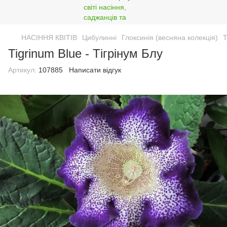
НАСІННЯ КВІТІВ
Цибулинні
Глоксинія (весняна колекція)
T
Tigrinum Blue - Тігрінум Блу
Артикул:
107885
Написати відгук