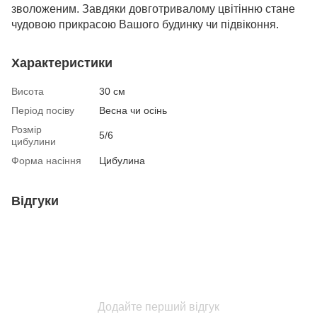
зволоженим. Завдяки довготривалому цвітінню стане
чудовою прикрасою Вашого будинку чи підвіконня.
Характеристики
Висота
30 см
Період посіву
Весна чи осінь
Розмір
5/6
цибулини
Форма насіння
Цибулина
Відгуки
Додайте перший відгук