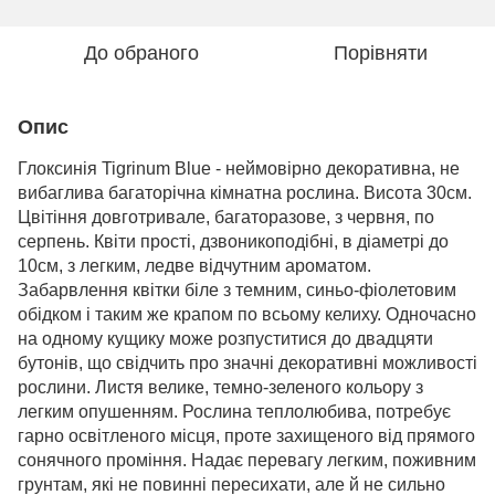
До обраного
Порівняти
Опис
Глоксинія
Tigrinum Blue -
неймовірно декоративна, не
вибаглива багаторічна кімнатна рослина. Висота 30см.
Цвітіння довготривале, багаторазове, з червня, по
серпень. Квіти прості, дзвоникоподібні, в діаметрі до
10см, з легким, ледве відчутним ароматом.
Забарвлення квітки біле з темним, синьо-фіолетовим
обідком і таким же крапом по всьому келиху. Одночасно
на одному кущику може розпуститися до двадцяти
бутонів, що свідчить про значні декоративні можливості
рослини.
Листя велике, темно-зеленого кольору з
легким опушенням. Рослина теплолюбива, потребує
гарно освітленого місця, проте захищеного від прямого
сонячного проміння. Надає перевагу легким, поживним
грунтам, які не повинні пересихати, але й не сильно