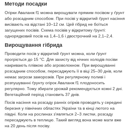
Методи посадки
Огірки Аваланж f1 можна вирощувати прямим посівом у ґрунт
або розсадним способом. При посіві у відкритий ґрунт насіння
висівають на відстані 10–12 см. Цей гібрид не боїться
загущених посівів. Схема посівів у відкритому ґрунті:
однорядковий посів на 1,4–1,6 і двострочний на 2,1–2,4.
Вирощування гібрида
Проводити посів у відкритий ґрунт можна, коли ґрунт
прогріється до 15 °С. Для захисту від нічних холодів посіви
накривають плівкою або агроволокном. При вирощуванні
розсадним способом, пересаджують її в віці 25–30 днів, коли
немає загрози заморозків. При регулярному поливі і
розпушуванні ґрунту огірок Аваланж f1 плодоносить
регулярно. Тому збирати урожай рекомендується кожні 2 дні.
Вегетаційний період становить 37 днів.
Посів насіння на розсаду ранніх огірків проводять у середині
березня у північних областях України та в кінці лютого на
півдні. Коли на рослинах з'являться 2–3 листки, розсаду
пересаджують в теплицю. Такий вигляд вона може мати вже
на 20 день після посіву.