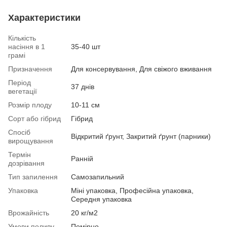
Характеристики
Кількість
насіння в 1
35-40 шт
грамі
Призначення
Для консервування, Для свіжого вживання
Період
37 днів
вегетації
Розмір плоду
10-11 см
Сорт або гібрид
Гібрид
Спосіб
Відкритий ґрунт, Закритий ґрунт (парники)
вирощування
Термін
Ранній
дозрівання
Тип запилення
Самозапильний
Упаковка
Міні упаковка, Професійна упаковка,
Середня упаковка
Врожайність
20 кг/м2
Умови поливу
Помірно