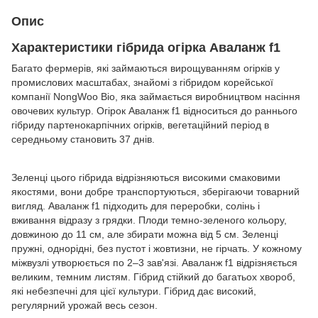
Опис
Характеристики гібрида огірка Аваланж f1
Багато фермерів, які займаються вирощуванням огірків у
промислових масштабах, знайомі з гібридом корейської
компанії NongWoo Bio, яка займається виробництвом насіння
овочевих культур. Огірок Аваланж f1 відноситься до раннього
гібриду партенокарпічних огірків, вегетаційний період в
середньому становить 37 днів.
Зеленці цього гібрида відрізняються високими смаковими
якостями, вони добре транспортуються, зберігаючи товарний
вигляд. Аваланж f1 підходить для переробки, солінь і
вживання відразу з грядки. Плоди темно-зеленого кольору,
довжиною до 11 см, але збирати можна від 5 см. Зеленці
пружні, однорідні, без пустот і жовтизни, не гірчать. У кожному
міжвузлі утворюється по 2–3 зав'язі. Аваланж f1 відрізняється
великим, темним листям. Гібрид стійкий до багатьох хвороб,
які небезпечні для цієї культури. Гібрид дає високий,
регулярний урожай весь сезон.